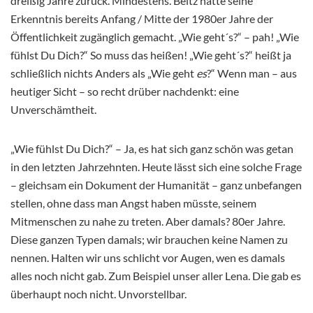
dreißig Jahre zurück. Mindestens. Beltz hatte seine
Erkenntnis bereits Anfang / Mitte der 1980er Jahre der
Öffentlichkeit zugänglich gemacht. „Wie geht´s?“ – pah! „Wie
fühlst Du Dich?“ So muss das heißen! „Wie geht´s?“ heißt ja
schließlich nichts Anders als „Wie geht
es
?“ Wenn man – aus
heutiger Sicht – so recht drüber nachdenkt: eine
Unverschämtheit.
„Wie fühlst Du Dich?“ – Ja, es hat sich ganz schön was getan
in den letzten Jahrzehnten. Heute lässt sich eine solche Frage
– gleichsam ein Dokument der Humanität – ganz unbefangen
stellen, ohne dass man Angst haben müsste, seinem
Mitmenschen zu nahe zu treten. Aber damals? 80er Jahre.
Diese ganzen Typen damals; wir brauchen keine Namen zu
nennen. Halten wir uns schlicht vor Augen, wen es damals
alles noch nicht gab. Zum Beispiel unser aller Lena. Die gab es
überhaupt noch nicht. Unvorstellbar.