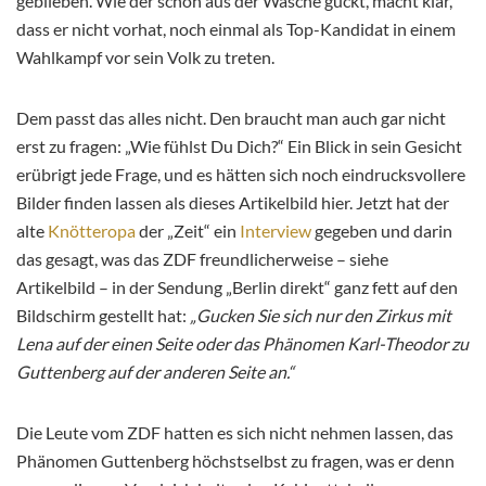
geblieben. Wie der schon aus der Wäsche guckt, macht klar,
dass er nicht vorhat, noch einmal als Top-Kandidat in einem
Wahlkampf vor sein Volk zu treten.
Dem passt das alles nicht. Den braucht man auch gar nicht
erst zu fragen: „Wie fühlst Du Dich?“ Ein Blick in sein Gesicht
erübrigt jede Frage, und es hätten sich noch eindrucksvollere
Bilder finden lassen als dieses Artikelbild hier. Jetzt hat der
alte
Knötteropa
der „Zeit“ ein
Interview
gegeben und darin
das gesagt, was das ZDF freundlicherweise – siehe
Artikelbild – in der Sendung „Berlin direkt“ ganz fett auf den
Bildschirm gestellt hat:
„Gucken Sie sich nur den Zirkus mit
Lena auf der einen Seite oder das Phänomen Karl-Theodor zu
Guttenberg auf der anderen Seite an.“
Die Leute vom ZDF hatten es sich nicht nehmen lassen, das
Phänomen Guttenberg höchstselbst zu fragen, was er denn