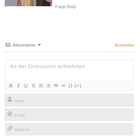
Abonnieren
Anmelden
{}
[+]
Name*
E-
Mail*
Webseite