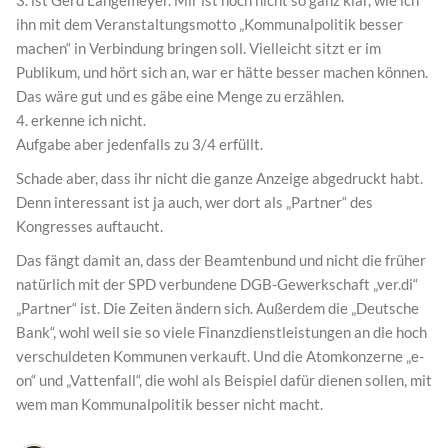
3. ist Gerd Langemeyer. Mir ist noch nicht so ganz klar, wie ich
ihn mit dem Veranstaltungsmotto „Kommunalpolitik besser
machen“ in Verbindung bringen soll. Vielleicht sitzt er im
Publikum, und hört sich an, war er hätte besser machen können.
Das wäre gut und es gäbe eine Menge zu erzählen.
4. erkenne ich nicht.
Aufgabe aber jedenfalls zu 3/4 erfüllt.
Schade aber, dass ihr nicht die ganze Anzeige abgedruckt habt.
Denn interessant ist ja auch, wer dort als „Partner“ des
Kongresses auftaucht.
Das fängt damit an, dass der Beamtenbund und nicht die früher
natürlich mit der SPD verbundene DGB-Gewerkschaft „ver.di“
„Partner“ ist. Die Zeiten ändern sich. Außerdem die „Deutsche
Bank“, wohl weil sie so viele Finanzdienstleistungen an die hoch
verschuldeten Kommunen verkauft. Und die Atomkonzerne „e-
on“ und „Vattenfall“, die wohl als Beispiel dafür dienen sollen, mit
wem man Kommunalpolitik besser nicht macht.