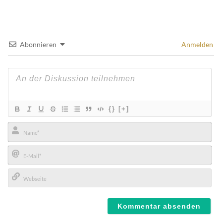
Abonnieren
Anmelden
{}
[+]
Name*
E-
Mail*
Webseite