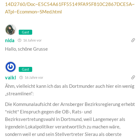
14D2760/Doc~E5C54A61FF55149FA95F810C2867DCE5A~
ATpl~Ecommon~SMed.html
Gast
nida
16 Jahre vor
Hallo, schöne Grusse
Gast
vaikl
16 Jahre vor
Ähm, vielleicht kann ich das als Dortmunder auch hier ein wenig
„streamlinen“:
Die Kommunalaufsicht der Arnsberger Bezirksregierung erhebt
*nicht* Einspruch gegen die OB-, Rats- und
Bezirksvertretungswahl in Dortmund, weil Langemeyer als
irgendein Lokalpolitiker verantwortlich zu machen wäre,
sondern weil er und sein Stellvertreter Sierau als oberste