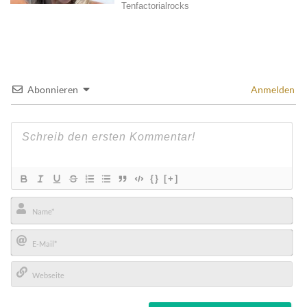
Abonnieren
Anmelden
{}
[+]
Name*
E-
Mail*
Webseite