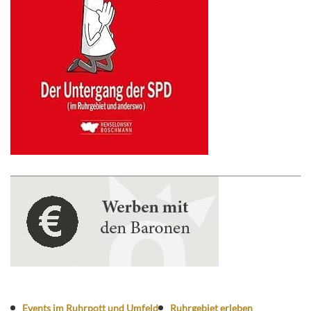
Events im Ruhrpott und Umfeld
Ruhrgebiet erleben