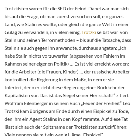
Trotzkisten waren für die SED der Feind. Dabei war man sich
bis auf die Frage, ob man zuerst versuchen soll, ein ganzes
Land, wie Stalin es wollte, oder gleich die ganze Welt in einen
Gulag zu verwandeln, in vielem einig.
Trotzki
selbst war von
Stalin und seinen Terrormethoden – bis auf die Tatsache, dass
Stalin sie auch gegen ihn anwandte, durchaus angetan: „Ich
habe Stalin nichts vorzuwerfen (abgesehen von Fehlern im
Rahmen seiner eigenen Politik) … Es ist viel erreicht worden:
für die Arbeiter (die Frauen, Kinder) … der russische Arbeiter
kontrolliert die Regierung in dem Maße, in dem er sie
toleriert, denn er zieht diese Regierung einer Rückkehr der
Kapitalisten vor. Das ist das Siegel seiner Herrschaft!“ zitiert
Wolfram Eilenberger in seinem Buch „Feuer der Freiheit“ Leo
Trotzki kam übrigens am Ende durch einen Eispickel zu Tode,
den ihm ein Agent Stalins in den Kopf rammte. Auf diese Tat
lässt sich auch der Spitzname der Trotzkisten zurückführen:
Viele nennen sie mit ein wenig Häme „Eispickel“.