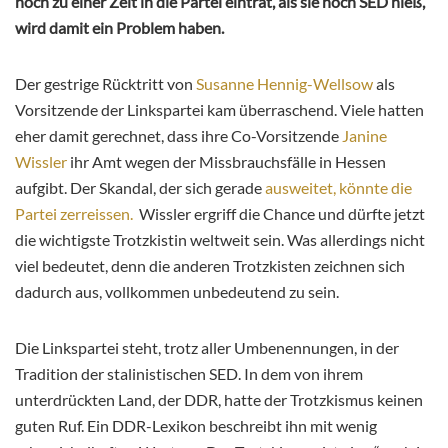
noch zu einer Zeit in die Partei eintrat, als sie noch SED hieß,
wird damit ein Problem haben.
Der gestrige Rücktritt von
Susanne Hennig-Wellsow
als
Vorsitzende der Linkspartei kam überraschend. Viele hatten
eher damit gerechnet, dass ihre Co-Vorsitzende
Janine
Wissler
ihr Amt wegen der Missbrauchsfälle in Hessen
aufgibt. Der Skandal, der sich gerade
ausweitet, könnte die
Partei zerreissen.
Wissler ergriff die Chance und dürfte jetzt
die wichtigste Trotzkistin weltweit sein. Was allerdings nicht
viel bedeutet, denn die anderen Trotzkisten zeichnen sich
dadurch aus, vollkommen unbedeutend zu sein.
Die Linkspartei steht, trotz aller Umbenennungen, in der
Tradition der stalinistischen SED. In dem von ihrem
unterdrückten Land, der DDR, hatte der Trotzkismus keinen
guten Ruf. Ein DDR-Lexikon beschreibt ihn mit wenig