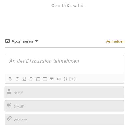
Abonnieren
Anmelden
{}
[+]
Name*
E-
Mail*
Webseite