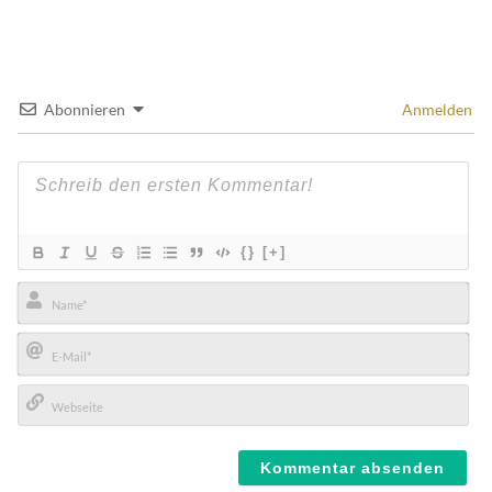
Abonnieren
Anmelden
{}
[+]
Name*
E-
Mail*
Webseite