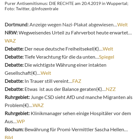
Purer Antisemitismus: DIE RECHTE am 20.4.2019 in Wuppertal;
Foto: Twitter, @Infozentrale
Dortmund:
Anzeige wegen Nazi-Plakat abgewiesen…
Welt
NRW:
Wegweisendes Urteil zu Fahrverbot heute erwartet…
WAZ
Debatte:
Der neue deutsche Freiheitsekel(€)…
Welt
Debatte:
Tiefe Verachtung für die da unten…
Spiegel
Debatte:
Die wichtigste Währung einer intakten
Gesellschaft(€)…
Welt
Debatte:
In Trauer still vereint…
FAZ
Debatte:
Etwas ist aus der Balance geraten(€)…
NZZ
Ruhrgebiet:
Junge CSD sieht AfD und manche Migranten als
Problem(€)…
WAZ
Ruhrgebiet:
Klinikmanager sehen einige Hospitäler vor dem
Aus…
WP
Bochum:
Bewährung für Promi-Vermittler Sascha Hellen…
Bild