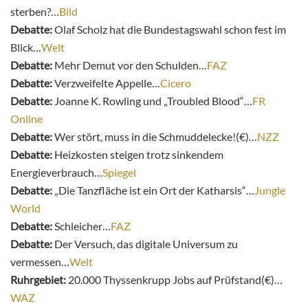
sterben?…
Bild
Debatte:
Olaf Scholz hat die Bundestagswahl schon fest im
Blick…
Welt
Debatte:
Mehr Demut vor den Schulden…
FAZ
Debatte:
Verzweifelte Appelle…
Cicero
Debatte:
Joanne K. Rowling und „Troubled Blood“…
FR
Online
Debatte:
Wer stört, muss in die Schmuddelecke!(€)…
NZZ
Debatte:
Heizkosten steigen trotz sinkendem
Energieverbrauch…
Spiegel
Debatte:
„Die Tanzfläche ist ein Ort der Katharsis“…
Jungle
World
Debatte:
Schleicher…
FAZ
Debatte:
Der Versuch, das digitale Universum zu
vermessen…
Welt
Ruhrgebiet:
20.000 Thyssenkrupp Jobs auf Prüfstand(€)…
WAZ