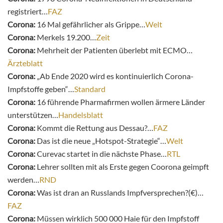
registriert…
FAZ
Corona:
16 Mal gefährlicher als Grippe…
Welt
Corona:
Merkels 19.200…
Zeit
Corona:
Mehrheit der Patienten überlebt mit ECMO…
Ärzteblatt
Corona:
„Ab Ende 2020 wird es kontinuierlich Corona-
Impfstoffe geben“…
Standard
Corona:
16 führende Pharmafirmen wollen ärmere Länder
unterstützen…
Handelsblatt
Corona:
Kommt die Rettung aus Dessau?…
FAZ
Corona:
Das ist die neue „Hotspot-Strategie“…
Welt
Corona:
Curevac startet in die nächste Phase…
RTL
Corona:
Lehrer sollten mit als Erste gegen Coorona geimpft
werden…
RND
Corona:
Was ist dran an Russlands Impfversprechen?(€)…
FAZ
Corona:
Müssen wirklich 500 000 Haie für den Impfstoff