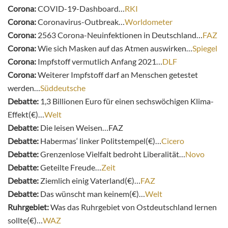
Corona:
COVID-19-Dashboard…
RKI
Corona:
Coronavirus-Outbreak…
Worldometer
Corona:
2563 Corona-Neuinfektionen in Deutschland…
FAZ
Corona:
Wie sich Masken auf das Atmen auswirken…
Spiegel
Corona:
Impfstoff vermutlich Anfang 2021…
DLF
Corona:
Weiterer Impfstoff darf an Menschen getestet
werden…
Süddeutsche
Debatte:
1,3 Billionen Euro für einen sechswöchigen Klima-
Effekt(€)…
Welt
Debatte:
Die leisen Weisen…FAZ
Debatte:
Habermas‘ linker Politstempel(€)…
Cicero
Debatte:
Grenzenlose Vielfalt bedroht Liberalität…
Novo
Debatte:
Geteilte Freude…
Zeit
Debatte:
Ziemlich einig Vaterland(€)…
FAZ
Debatte:
Das wünscht man keinem(€)…
Welt
Ruhrgebiet:
Was das Ruhrgebiet von Ostdeutschland lernen
sollte(€)…
WAZ