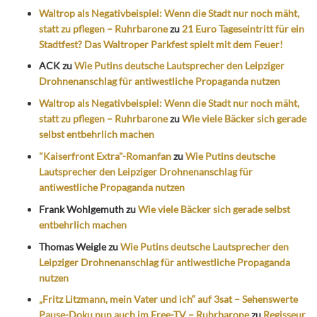
Waltrop als Negativbeispiel: Wenn die Stadt nur noch mäht,
statt zu pflegen – Ruhrbarone
zu
21 Euro Tageseintritt für ein
Stadtfest? Das Waltroper Parkfest spielt mit dem Feuer!
ACK
zu
Wie Putins deutsche Lautsprecher den Leipziger
Drohnenanschlag für antiwestliche Propaganda nutzen
Waltrop als Negativbeispiel: Wenn die Stadt nur noch mäht,
statt zu pflegen – Ruhrbarone
zu
Wie viele Bäcker sich gerade
selbst entbehrlich machen
"Kaiserfront Extra"-Romanfan
zu
Wie Putins deutsche
Lautsprecher den Leipziger Drohnenanschlag für
antiwestliche Propaganda nutzen
Frank Wohlgemuth
zu
Wie viele Bäcker sich gerade selbst
entbehrlich machen
Thomas Weigle
zu
Wie Putins deutsche Lautsprecher den
Leipziger Drohnenanschlag für antiwestliche Propaganda
nutzen
„Fritz Litzmann, mein Vater und ich“ auf 3sat – Sehenswerte
Pause-Doku nun auch im Free-TV – Ruhrbarone
zu
Regisseur