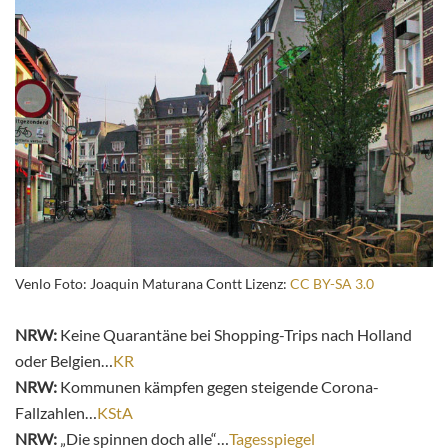
Venlo Foto: Joaquin Maturana Contt Lizenz:
CC BY-SA 3.0
NRW:
Keine Quarantäne bei Shopping-Trips nach Holland
oder Belgien…
KR
NRW:
Kommunen kämpfen gegen steigende Corona-
Fallzahlen…
KStA
NRW:
„Die spinnen doch alle“…
Tagesspiegel