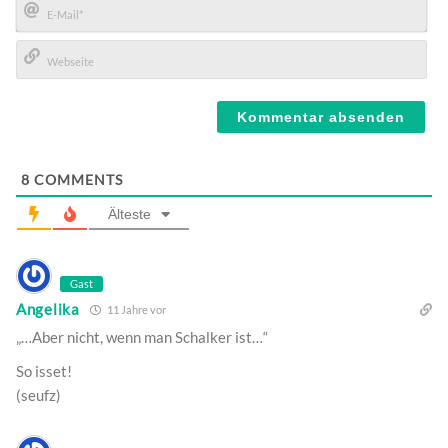
E-
Mail*
Webseite
8
COMMENTS
Älteste
Gast
Angelika
11 Jahre vor
„…Aber nicht, wenn man Schalker ist…“
So isset!
(seufz)