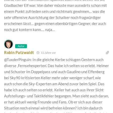
Gladbacher Elf war. Von daher müsste man auswärts schon mit
einem Punkt zufrieden sein und nichtmals gewinnen… was die
sehr offensive Ausrichtung der Schalker noch fragwürdiger
erscheinen lässt… gegen einen ebenbürtigen Gegner, der auch
noch gut kontern kann…. naja…
Autor
Robin Patzwaldt
11 Jahre vor
@TuxderPinguin: In die gleiche Kerbe schlugen Gestern auch
diverse ‚Fernsehexperten‘. Das habe ich selten so erlebt. Helmer
und Schuster im Doppelpass und auch Gaudino und Effenberg
bei Sky90 kritisierten Keller mehr oder weniger scharf, wie
auch schon die Sky-Experten am Abend zuvor beim Spiel. Das
habe ich auch selten so erlebt. Keller hat auch aus ihrer Sicht
Aufstellungs- und Taktikfehler begangen. Man sieht auch daran,
er hat aktuell wenig Freunde und Fans. Ob er sich aus dieser
Situation noch einmal wird befreien können? Ich bin dadurch