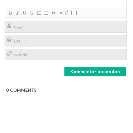
{}
[+]
Name*
E-
Mail*
Webseite
0
COMMENTS