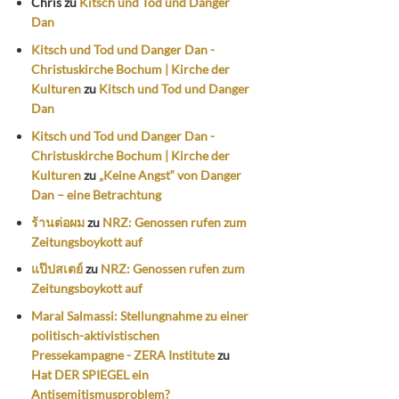
Chris
zu
Kitsch und Tod und Danger
Dan
Kitsch und Tod und Danger Dan -
Christuskirche Bochum | Kirche der
Kulturen
zu
Kitsch und Tod und Danger
Dan
Kitsch und Tod und Danger Dan -
Christuskirche Bochum | Kirche der
Kulturen
zu
„Keine Angst“ von Danger
Dan – eine Betrachtung
ร้านต่อผม
zu
NRZ: Genossen rufen zum
Zeitungsboykott auf
แป๊ปสเตย์
zu
NRZ: Genossen rufen zum
Zeitungsboykott auf
Maral Salmassi: Stellungnahme zu einer
politisch-aktivistischen
Pressekampagne - ZERA Institute
zu
Hat DER SPIEGEL ein
Antisemitismusproblem?