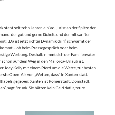
nk steht seit zehn Jahren ein Volljurist an der Spitze der
emand, der gut und gerne lächelt, und der mit sanfter
int: „Da ist jetzt richtig Dynamik drin“, schwärmt der
ankommt – ob beim Pressegespräch oder beim
nstige Werbung. Deshalb nimmt sich der Familienvater
er schon auf dem Weg in den Mallorca-Urlaub ist.
er Joey Kelly mit einem Pferd um die Wette, zur besten
rerste Open-Air von „Wetten, dass“ in Xanten statt.
tadtlabels gegeben: Xanten ist Römerstadt, Domstadt,
n“, sagt Strunk. Sie hätten kein Geld dafür, teure