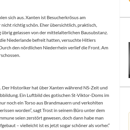
hlen sich aus. Xanten ist Besucherkrösus am
 nicht richtig schön. Eher übersichtlich, praktisch,
g übrig gelassen von der mittelalterlichen Bausubstanz.
 die Niederlande befreit hatten, versuchte Hitlers
urch den nördlichen Niederrhein verlief die Front. Am
rschossen.
n. Der Historiker hat über Xanten während NS-Zeit und
Abbildung. Ein Luftbild des gotischen St-Viktor-Doms im
nur noch ein Torso aus Brandmauern und verkohlten
rissen worden“, sagt Trost in seinem Büro unter dem
ommune seien zerstört gewesen, doch dann habe man
aut – vielleicht ist es jetzt sogar schöner als vorher.“