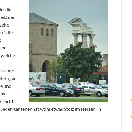
e, die
weiß der
weite
rf, die
s
 und
f weiche
hte und
ern, sie
te und
das
k leicht
 „Jeder Xantener hat wohl etwas Stolz im Herzen, in