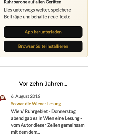
Ruhrbarone auf allen Geräten
Lies unterwegs weiter, speichere
Beiträge und behalte neue Texte
direkt im Browser im Blick.
App herunterladen
Browser Suite installieren
Vor zehn Jahren...
6. August 2016
So war die Wiener Lesung
Wien/ Ruhrgebiet - Donnerstag
abend gab es in Wien eine Lesung -
vom Autor dieser Zeilen gemeinsam
mit dem dem...