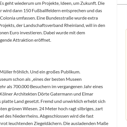
Es geht wiederum um Projekte, Ideen, um Zukunft. Die
Er wird dann 150 Fußballfeldern entsprechen und das
 Colonia umfassen. Eine Bundesstraße wurde extra
 Projekts, der Landschaftsverband Rheinland, will in den
nen Euro investieren. Dabei wurde mit dem
ende Attraktion eröffnet.
 Müller fröhlich. Und ein großes Publikum.
useum schon als „eines der besten Museen
 mehr als 700.000 Besuchern im vergangenen Jahr eines
e Kölner Architekten Dörte Gatermann und Elmar
platte Land gesetzt. Fremd und unwirklich erhebt sich
n grünen Wiesen. 24 Meter hoch ragt silbriges, zart
el des Niederrheins. Abgeschlossen wird die fast
rot leuchtenden Ziegeldächern. Die ausladenden Maße