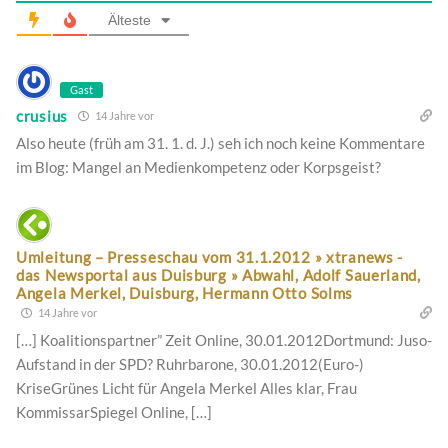
Älteste
Gast
crusius
14 Jahre vor
Also heute (früh am 31. 1. d. J.) seh ich noch keine Kommentare
im Blog: Mangel an Medienkompetenz oder Korpsgeist?
Umleitung – Presseschau vom 31.1.2012 » xtranews -
das Newsportal aus Duisburg » Abwahl, Adolf Sauerland,
Angela Merkel, Duisburg, Hermann Otto Solms
14 Jahre vor
[…] Koalitionspartner” Zeit Online, 30.01.2012Dortmund: Juso-
Aufstand in der SPD? Ruhrbarone, 30.01.2012(Euro-)
KriseGrünes Licht für Angela Merkel Alles klar, Frau
KommissarSpiegel Online, […]