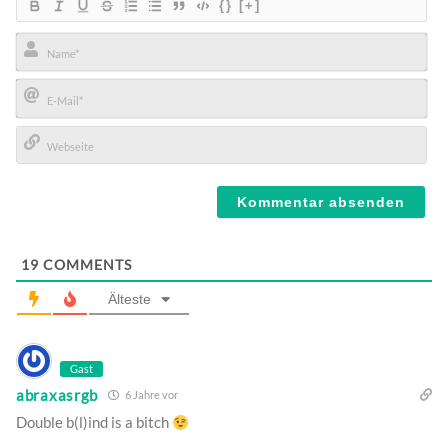
{}
[+]
Name*
E-
Mail*
Webseite
19
COMMENTS
Älteste
Gast
abraxasrgb
6 Jahre vor
Double b(l)ind is a bitch