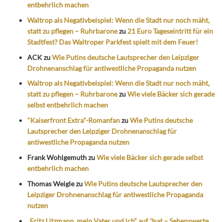
entbehrlich machen
Waltrop als Negativbeispiel: Wenn die Stadt nur noch mäht,
statt zu pflegen – Ruhrbarone
zu
21 Euro Tageseintritt für ein
Stadtfest? Das Waltroper Parkfest spielt mit dem Feuer!
ACK
zu
Wie Putins deutsche Lautsprecher den Leipziger
Drohnenanschlag für antiwestliche Propaganda nutzen
Waltrop als Negativbeispiel: Wenn die Stadt nur noch mäht,
statt zu pflegen – Ruhrbarone
zu
Wie viele Bäcker sich gerade
selbst entbehrlich machen
"Kaiserfront Extra"-Romanfan
zu
Wie Putins deutsche
Lautsprecher den Leipziger Drohnenanschlag für
antiwestliche Propaganda nutzen
Frank Wohlgemuth
zu
Wie viele Bäcker sich gerade selbst
entbehrlich machen
Thomas Weigle
zu
Wie Putins deutsche Lautsprecher den
Leipziger Drohnenanschlag für antiwestliche Propaganda
nutzen
„Fritz Litzmann, mein Vater und ich“ auf 3sat – Sehenswerte