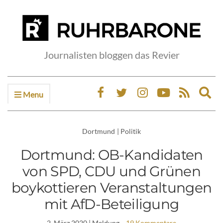
Journalisten bloggen das Revier
Menu
Ex
sea
fo
Dortmund
|
Politik
Dortmund: OB-Kandidaten
von SPD, CDU und Grünen
boykottieren Veranstaltungen
mit AfD-Beteiligung
2. März 2020
| Meldung
19 Kommentare