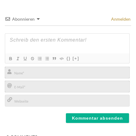
Abonnieren
Anmelden
{}
[+]
Name*
E-
Mail*
Webseite