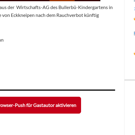
us der Wirtschafts-AG des Bullerbü-Kindergartens in
te von Eckkneipen nach dem Rauchverbot künftig
nn
owser-Push für Gastautor aktivieren