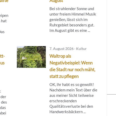
älfte
August
Bei strahlender Sonne und
unter freiem Himmel Musik
eipen
genießen, lässt sich im
 hat
Ruhrgebiet besonders gut.
Im August gibt es eine ...
Das
7. August 2026 · Kultur
tt-
Waltrop als
aus
Negativbeispiel: Wenn
die Stadt nur noch mäht,
statt zu pflegen
OK, ihr habt es so gewollt!
Nachdem mein Text über die
:
aus meiner Sicht teilweise
 der
erschreckenden
 des
Qualitätsverluste bei den
das
Handwerksbäckern ...
abei