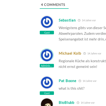
4
COMMENTS
Sebastian
14 Jahre vor
Wenigstens gibts von dieser S
Gast
Abwehrparolen. Zudem verdient
Speisenangebot ist mehr drin, d
Michael Kolb
14 Jahre vor
Regionale Küche als konstruk
Administrator
nicht ernst gemeint sein!
Pat Boone
14 Jahre vor
what is this shit?
Gast
BioBlubb
14 Jahre vor