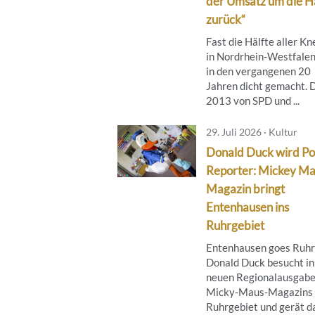
der Umsatz um die H
zurück“
Fast die Hälfte aller Kn
in Nordrhein-Westfalen
in den vergangenen 20
Jahren dicht gemacht. 
2013 von SPD und ...
29. Juli 2026 · Kultur
Donald Duck wird Po
Reporter: Mickey M
Magazin bringt
Entenhausen ins
Ruhrgebiet
Entenhausen goes Ruhr
Donald Duck besucht in
neuen Regionalausgabe
Micky‑Maus‑Magazins 
Ruhrgebiet und gerät d