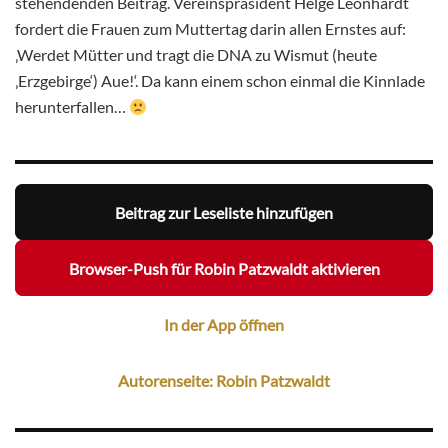
stehendenden Beitrag. Vereinspräsident Helge Leonhardt
fordert die Frauen zum Muttertag darin allen Ernstes auf:
‚Werdet Mütter und tragt die DNA zu Wismut (heute
‚Erzgebirge‘) Aue!‘. Da kann einem schon einmal die Kinnlade
herunterfallen…
Beitrag zur Leseliste hinzufügen
Browser-Push für Robin Patzwaldt aktivieren
In der App öffnen
Autorenseite: Robin Patzwaldt