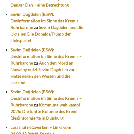
Danger Dan – eine Betrachtung
Sevim Dağdelen (BSW):
Desinformation im Sinne des Kremls –
Ruhrbarone
zu
Sevim Dagdelen und die
Ukraine: Die Donalda Trump der
Linkspartei
Sevim Dağdelen (BSW):
Desinformation im Sinne des Kremls –
Ruhrbarone
zu
Auch den Mord an
Nawalny nutzt Sevim Dagdelen zur
Hetze gegen den Westen und die
Ukraine
Sevim Dağdelen (BSW):
Desinformation im Sinne des Kremls –
Ruhrbarone
zu
Kommunalwahlkampf
2025: Die fünfte Kolonne des Kreml
(des)informierte in Duisburg
Lass mal netzwerken – Links vom
24.09.13 (Wahl-Spezial) –