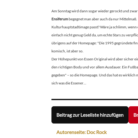
Am Sonntag wird dann sogar wieder gerockt und zwar v
Ensiferum
begegnet man aber auch da nur Mittelmaß. L
Kulturhauptstadtimage passt? Wäre ja schlimm, wenn e
einfach nicht genug Geld da, um echte Stars zu verpfli
übrigens auf der Homepage: "Die 1995 gegründete finn
komisch, ist aber so.
Der Höhepunkt von Essen Original wird aber sicher ein S
den richtigen Body und vor allem Ausdauer. Ein Fußbal
gegeben" – so die Homepage. Und das hat es wirklich n
sich was die Essener…
Beitrag zur Leseliste hinzufügen
Br
Autorenseite: Doc Rock