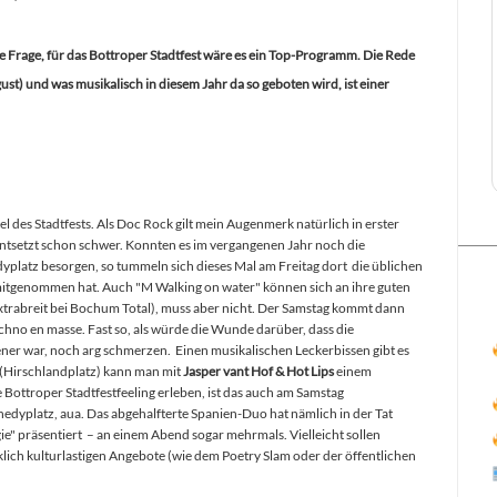
e Frage, für das Bottroper Stadtfest wäre es ein Top-Programm. Die Rede
ust) und was musikalisch in diesem Jahr da so geboten wird, ist einer
tel des Stadtfests. Als Doc Rock gilt mein Augenmerk natürlich in erster
 entsetzt schon schwer. Konnten es im vergangenen Jahr noch die
platz besorgen, so tummeln sich dieses Mal am Freitag dort die üblichen
mitgenommen hat. Auch "M Walking on water" können sich an ihre guten
xtrabreit bei Bochum Total), muss aber nicht. Der Samstag kommt dann
echno en masse. Fast so, als würde die Wunde darüber, dass die
ener war, noch arg schmerzen. Einen musikalischen Leckerbissen gibt es
(Hirschlandplatz) kann man mit
Jasper vant Hof & Hot Lips
einem
 Bottroper Stadtfestfeeling erleben, ist das auch am Samstag
dyplatz, aua. Das abgehalfterte Spanien-Duo hat nämlich in der Tat
ogie" präsentiert – an einem Abend sogar mehrmals. Vielleicht sollen
lich kulturlastigen Angebote (wie dem Poetry Slam oder der öffentlichen