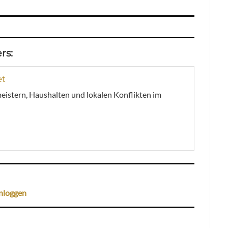
rs:
et
meistern, Haushalten und lokalen Konflikten im
nloggen