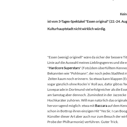
Kein
ist vom 3-Tages-Spektakel "Essen original" (22.-24. Aug
Kulturhauptstadt nicht wirklich würdig.
"Essen (wenig) originell" wäre da sicher der bessere Ti
Linie auf die Auswahl meines Lieblingsgenres und die
"
Hardcore Superstars
" (Foto)dem überfülltem Kennedy
Bekannten wie "Pohlmann", der noch jedes Stadtfest 
Zeiten kaum noch erinnern. So etwas kann klappen (E
sogar gänzlich ohne Rockn’n‘ Roll aus, dafür gibt es T
Loveparade in Dortmund viel erfolgreicher als die Ess
am Samstag aber dennoch. Zumindest in der Jazzecke 
Hochkaräter zuhören. Will man natürlich das originale
hervorragend möglich: etwa mit
Baccara
auf dem Kenne
schon in Bottrop ihren einzigen Hit "Yes Sir, I can Bo
Künstler dieser Art aber auch nur zum Besuch der wirk
Probe der Philharmonie) verführen. Guter Trick.