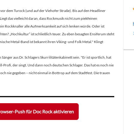
or dem Turock (und auf der Viehofer Straße). Bis auf den Headliner
iegt das vielleicht daran, dass Rockmusik nicht zum piekfeinen
in Rockknaller alle Aufmerksamkeit auf sich lenken würde. Oder ist
chten? „Hochkultur“ ist schließlich teuer. Zu eben besagten Ensiferum steht
ische Metal-Band ist bekannt ihren Viking- und Folk Metal." Klingt
änger aus Dr. Schlagers Skurrilitätenkabinett sein. "Er ist sportlich, hat
l-Profi, der singt. Und dann noch deutschen Schlager. Das hat es noch nie
och nie gegeben – nicht einmal in Bottrop auf dem Stadtfest. Die trauen
owser-Push für Doc Rock aktivieren