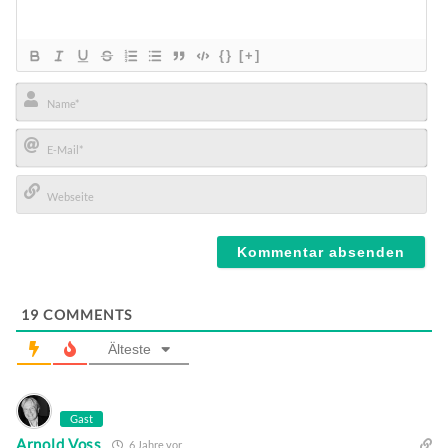
{}
[+]
Name*
E-
Mail*
Webseite
19
COMMENTS
Älteste
Gast
Arnold Voss
6 Jahre vor