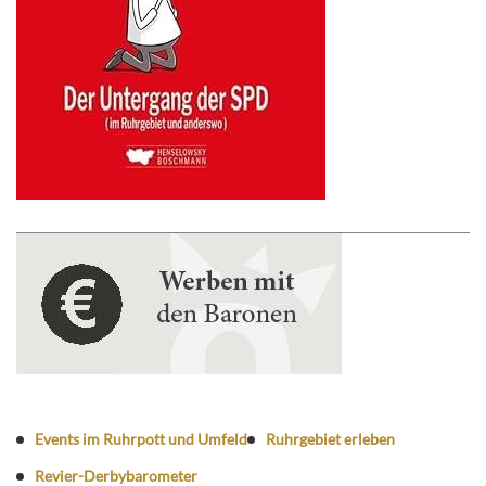
Events im Ruhrpott und Umfeld
Ruhrgebiet erleben
Revier-Derbybarometer