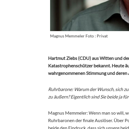
Magnus Memmeler Foto : Privat
Hartmut Ziebs (CDU) aus Witten und de
Katastrophenschützer bekannt. Heute äuß
wahrgenommenen Stimmung und deren A
Ruhrbarone: Warum der Wunsch, sich zur 
zu äußern? Eigentlich sind Sie beide ja 
Magnus Memmeler: Wenn man so will, war 
Ruhrbaronen der finale Auslöser. Über Po
beide den Eindruck, dass sich unsere bei