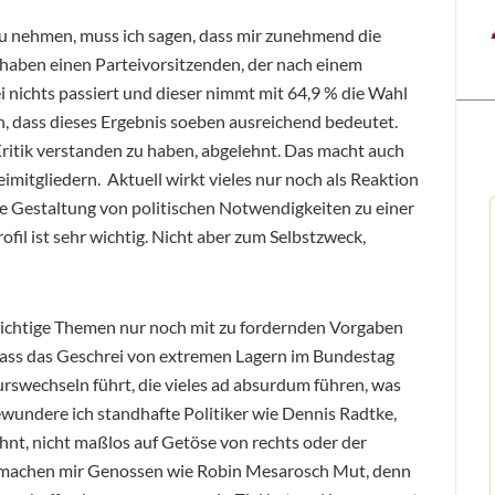
u nehmen, muss ich sagen, dass mir zunehmend die
 haben einen Parteivorsitzenden, der nach einem
i nichts passiert und dieser nimmt mit 64,9 % die Wahl
n, dass dieses Ergebnis soeben ausreichend bedeutet.
Kritik verstanden zu haben, abgelehnt. Das macht auch
mitgliedern. Aktuell wirkt vieles nur noch als Reaktion
e Gestaltung von politischen Notwendigkeiten zu einer
fil ist sehr wichtig. Nicht aber zum Selbstzweck,
wichtige Themen nur noch mit zu fordernden Vorgaben
 dass das Geschrei von extremen Lagern im Bundestag
rswechseln führt, die vieles ad absurdum führen, was
ewundere ich standhafte Politiker wie Dennis Radtke,
nt, nicht maßlos auf Getöse von rechts oder der
D machen mir Genossen wie Robin Mesarosch Mut, denn