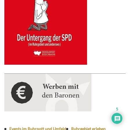
5
Events im Ruhrpott und Umfeld
Ruhrgebiet erleben