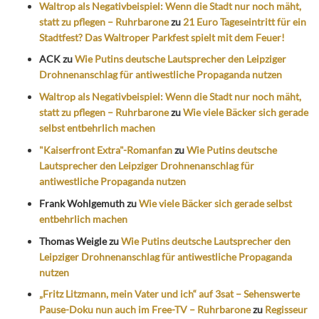
Waltrop als Negativbeispiel: Wenn die Stadt nur noch mäht,
statt zu pflegen – Ruhrbarone
zu
21 Euro Tageseintritt für ein
Stadtfest? Das Waltroper Parkfest spielt mit dem Feuer!
ACK
zu
Wie Putins deutsche Lautsprecher den Leipziger
Drohnenanschlag für antiwestliche Propaganda nutzen
Waltrop als Negativbeispiel: Wenn die Stadt nur noch mäht,
statt zu pflegen – Ruhrbarone
zu
Wie viele Bäcker sich gerade
selbst entbehrlich machen
"Kaiserfront Extra"-Romanfan
zu
Wie Putins deutsche
Lautsprecher den Leipziger Drohnenanschlag für
antiwestliche Propaganda nutzen
Frank Wohlgemuth
zu
Wie viele Bäcker sich gerade selbst
entbehrlich machen
Thomas Weigle
zu
Wie Putins deutsche Lautsprecher den
Leipziger Drohnenanschlag für antiwestliche Propaganda
nutzen
„Fritz Litzmann, mein Vater und ich“ auf 3sat – Sehenswerte
Pause-Doku nun auch im Free-TV – Ruhrbarone
zu
Regisseur