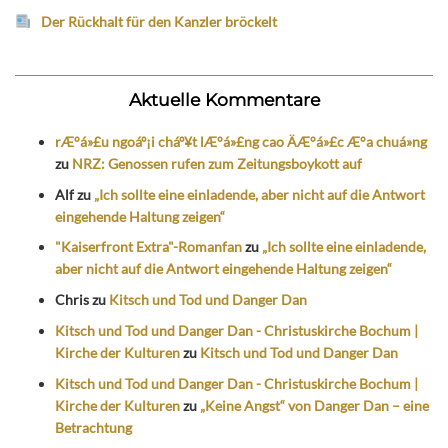
Der Rückhalt für den Kanzler bröckelt
Aktuelle Kommentare
rÆ°á»£u ngoáº¡i cháº¥t lÆ°á»£ng cao ÄÆ°á»£c Æ°a chuá»ng
zu
NRZ: Genossen rufen zum Zeitungsboykott auf
Alf
zu
„Ich sollte eine einladende, aber nicht auf die Antwort
eingehende Haltung zeigen“
"Kaiserfront Extra"-Romanfan
zu
„Ich sollte eine einladende,
aber nicht auf die Antwort eingehende Haltung zeigen“
Chris
zu
Kitsch und Tod und Danger Dan
Kitsch und Tod und Danger Dan - Christuskirche Bochum |
Kirche der Kulturen
zu
Kitsch und Tod und Danger Dan
Kitsch und Tod und Danger Dan - Christuskirche Bochum |
Kirche der Kulturen
zu
„Keine Angst“ von Danger Dan – eine
Betrachtung