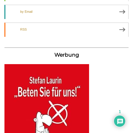
by Email
RSS
Werbung
1