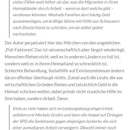
vielen Fällen weit höher als das, was die Migranten in ihren
Heimatländer durch Arbeit – wenn es dort welche gibt –
verdienen könnten. Weshalb Familien dort häufig Geld
zusammenlegen, um kräftige Söhne mit Hilfe von Schleusern
nach Deutschland zu schicken, um sie selbst später
nachzuholen.
Der Autor perpetuiert hier das Märchen von den angeblichen
„Pull-Faktoren“. Das ist wissenschaftlich aber längst wiederlegt.
Menschen fliehen nicht, weil es in anderen Ländern so toll ist,
sondern weil es in ihrem Heimatland so schrecklich ist.
Schlechte Behandlung, Sozialhilfe auf Existenzminimum ändern
daran offenbar überhaupt nichts. Zumal auch die Leute, die aus
wirtschaftlichen Gründen fliehen und tatsächlich Geld in die
Heimat schicken wollen, dabei primär nicht staatliche Hilfe im
Sinn haben, sondern Arbeit. Denn:
Viele zu viele haben sich im Leistungsbezug eingerichtet,
seitdem erst Merkels GroKo und dann die Ampel auf Drängen
der SPD die Sanktionen gegen diejenigen lockerte, die sich
einer zumutbaren Arbeit verweigern. Obwohl immer noch