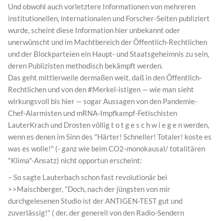
Und obwohl auch vorletztere Informationen von mehreren
institutionellen, internationalen und Forscher-Seiten publiziert
wurde, scheint diese Information hier unbekannt oder
unerwünscht und im Machtbereich der Öffentlich-Rechtlichen
und der Blockparteien ein Haupt- und Staatsgeheimnis zu sein,
deren Publizisten methodisch bekämpft werden.
Das geht mittlerweile dermaßen weit, daß in den Öffentlich-
Rechtlichen und von den #Merkel-istigen — wie man sieht
wirkungsvoll bis hier — sogar Aussagen von den Pandemie-
Chef-Alarmisten und mRNA-Impfkampf-Fetischisten
LauterKrach und Drosten völlig t o t g e s c h w i e g e n werden,
wenn es denen im Sinn des "Härter! Schneller! Totaler! koste es
was es wolle!" (- ganz wie beim CO2-monokausal/ totalitären
"Klima"-Ansatz) nicht opportun erscheint:
– So sagte Lauterbach schon fast revolutionär bei
>>Maischberger, "Doch, nach der jüngsten von mir
durchgelesenen Studio ist der ANTIGEN-TEST gut und
zuverlässig!" ( der, der generell von den Radio-Sendern