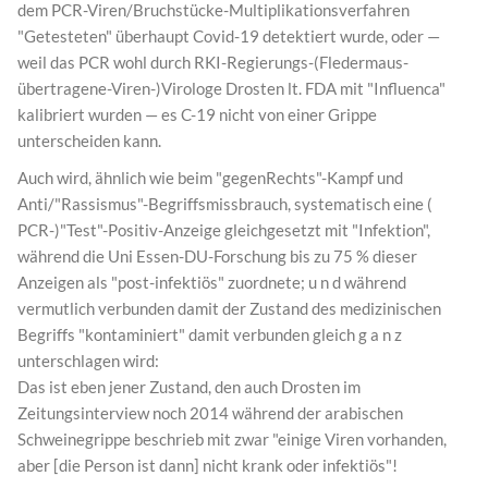
dem PCR-Viren/Bruchstücke-Multiplikationsverfahren
"Getesteten" überhaupt Covid-19 detektiert wurde, oder —
weil das PCR wohl durch RKI-Regierungs-(Fledermaus-
übertragene-Viren-)Virologe Drosten lt. FDA mit "Influenca"
kalibriert wurden — es C-19 nicht von einer Grippe
unterscheiden kann.
Auch wird, ähnlich wie beim "gegenRechts"-Kampf und
Anti/"Rassismus"-Begriffsmissbrauch, systematisch eine (
PCR-)"Test"-Positiv-Anzeige gleichgesetzt mit "Infektion",
während die Uni Essen-DU-Forschung bis zu 75 % dieser
Anzeigen als "post-infektiös" zuordnete; u n d während
vermutlich verbunden damit der Zustand des medizinischen
Begriffs "kontaminiert" damit verbunden gleich g a n z
unterschlagen wird:
Das ist eben jener Zustand, den auch Drosten im
Zeitungsinterview noch 2014 während der arabischen
Schweinegrippe beschrieb mit zwar "einige Viren vorhanden,
aber [die Person ist dann] nicht krank oder infektiös"!