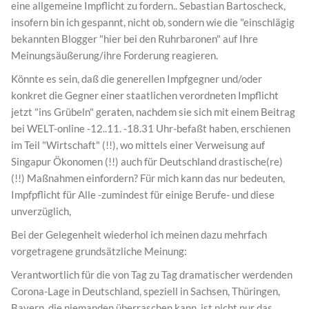
eine allgemeine Impflicht zu fordern.. Sebastian Bartoscheck,
insofern bin ich gespannt, nicht ob, sondern wie die "einschlägig
bekannten Blogger "hier bei den Ruhrbaronen" auf Ihre
Meinungsäußerung/ihre Forderung reagieren.
Könnte es sein, daß die generellen Impfgegner und/oder
konkret die Gegner einer staatlichen verordneten Impflicht
jetzt "ins Grübeln" geraten, nachdem sie sich mit einem Beitrag
bei WELT-online -12..11. -18.31 Uhr-befaßt haben, erschienen
im Teil "Wirtschaft" (!!), wo mittels einer Verweisung auf
Singapur Ökonomen (!!) auch für Deutschland drastische(re)
(!!) Maßnahmen einfordern? Für mich kann das nur bedeuten,
Impfpflicht für Alle -zumindest für einige Berufe- und diese
unverzüglich,
Bei der Gelegenheit wiederhol ich meinen dazu mehrfach
vorgetragene grundsätzliche Meinung:
Verantwortlich für die von Tag zu Tag dramatischer werdenden
Corona-Lage in Deutschland, speziell in Sachsen, Thüringen,
Bayern, die niemanden überraschen kann, ist nicht nur das