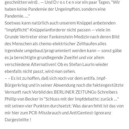
geschnitten wird) . — Und D r o s t e n vor ein paar Tagen, "Wir
haben keine Pandemie der Ungeimpften, sondern eine
Pandemie. …"
Soetwas kann natürlich auch unserem Knüppel anbetenden
"Impfpflicht"-Knüppelanforderer nicht passen — viele im
Grunde Vertreter einer Fankenstein-Medizin nach deren Bild
des Menschen als chemo-elektrischer Zellhaufen alles
irgendwie umgebaut/programmiert werden kann — sonst gäbe
es ja berechtigte grundlegende Zweifel und vor allem
verschiedene Alternativen! Ob es Stefan Laurin wieder
ebenfalls nicht passt, wird man sehen.
– – Es ist zu hoffen, daß sich noch vor dem antifa. Impf-
Bürgerkrieg und in seiner Abwendung noch die faktengestützte
Vernunft nach Vorbild des BERLINER ZEITUNGs-Schreibers
Phillip von Becker in "Schluss mit der Impfdebatte; zurück …"
mit seinen vier Punkten durchsetzt: Was daran fehlt ist das von
mir hier zum PCR-Missbrauch und AntiGentest-Ignoranz
Dargestellte !