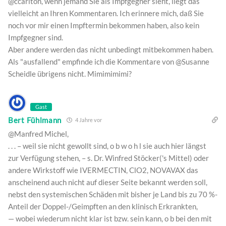
@ccarlton, wenn jemand Sie als Impfgegner sieht, liegt das
vielleicht an Ihren Kommentaren. Ich erinnere mich, daß Sie
noch vor mir einen Impftermin bekommen haben, also kein
Impfgegner sind.
Aber andere werden das nicht unbedingt mitbekommen haben.
Als "ausfallend" empfinde ich die Kommentare von @Susanne
Scheidle übrigens nicht. Mimimimimi?
Gast
Bert Fühlmann
4 Jahre vor
@Manfred Michel,
. . . – weil sie nicht gewollt sind, o b w o h l sie auch hier längst
zur Verfügung stehen, – s. Dr. Winfred Stöcker('s Mittel) oder
andere Wirkstoff wie IVERMECTIN, ClO2, NOVAVAX das
anscheinend auch nicht auf dieser Seite bekannt werden soll,
nebst den systemischen Schäden mit bisher je Land bis zu 70 %-
Anteil der Doppel-/Geimpften an den klinisch Erkrankten,
— wobei wiederum nicht klar ist bzw. sein kann, o b bei den mit