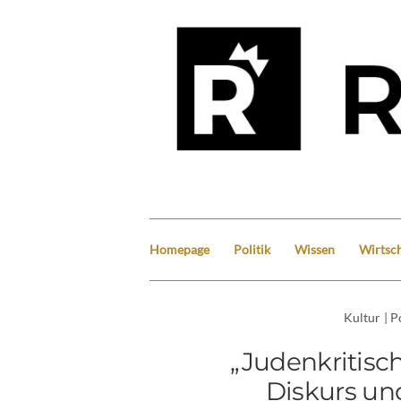
Homepage
Politik
Wissen
Wirtsch
Kultur
|
Po
„Judenkritisc
Diskurs un