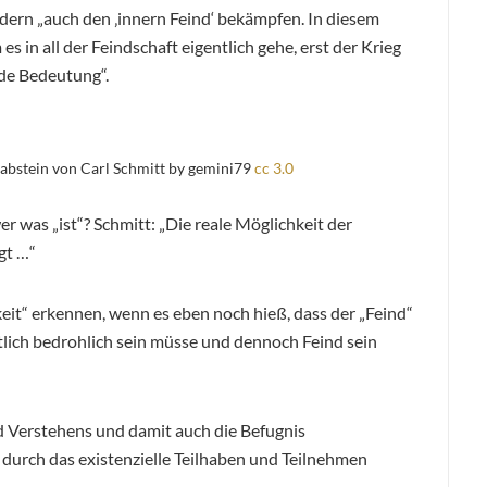
ndern „auch den ‚innern Feind‘ bekämpfen. In diesem
s in all der Feindschaft eigentlich gehe, erst der Krieg
nde Bedeutung“.
abstein von Carl Schmitt by gemini79
cc 3.0
er was „ist“? Schmitt: „Die reale Möglichkeit der
gt …“
keit“ erkennen, wenn es eben noch hieß, dass der „Feind“
tlich bedrohlich sein müsse und dennoch Feind sein
d Verstehens und damit auch die Befugnis
r durch das existenzielle Teilhaben und Teilnehmen