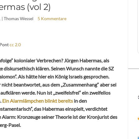
rmas (vol 2)
1
| Thomas Wessel
5 Kommentare
 Pont
cc 2.0
hfolge“ kolonialer Verbrechen? Jürgen Habermas, als
ge diskursethisch klären. Seinen Wunsch nannte die SZ
alomon“. Als hätte hier ein König Israels gesprochen.
r nicht beantwortet, aus dem „Zusammenhang“ aber sei
s aufklären werde. Nun ist „zweifelsfrei“ ein zweifellos
.
Ein Alarmlämpchen blinkt bereits
in den
tamentarisch“, das Habermas einspielt, verdichtet
 Alarm: Kronzeuge seiner Theorie ist der Kronjurist des
erg-Pasel.