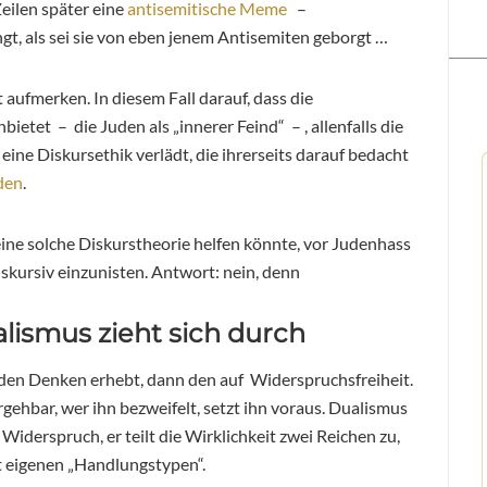
eilen später eine
antisemitische Meme
–
ngt, als sei sie von eben jenem Antisemiten geborgt …
 aufmerken. In diesem Fall darauf, dass die
etet – die Juden als „innerer Feind“ – , allenfalls die
 eine Diskursethik verlädt, die ihrerseits darauf bedacht
den
.
 eine solche Diskurstheorie helfen könnte, vor Judenhass
iskursiv einzunisten. Antwort: nein, denn
ismus zieht sich durch
 den Denken erhebt, dann den auf Widerspruchsfreiheit.
ergehbar, wer ihn bezweifelt, setzt ihn voraus. Dualismus
 Widerspruch, er teilt die Wirklichkeit zwei Reichen zu,
it eigenen „Handlungstypen“.