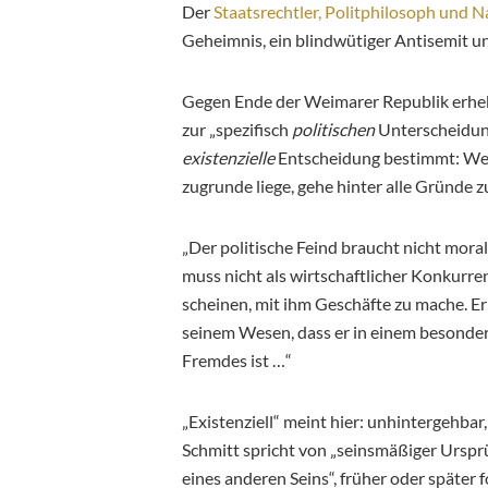
Der
Staatsrechtler, Politphilosoph und Na
Geheimnis, ein blindwütiger Antisemit u
Gegen Ende der Weimarer Republik erheb
zur „spezifisch
politischen
Unterscheidung“
existenzielle
Entscheidung bestimmt: Wer F
zugrunde liege, gehe hinter alle Gründe 
„Der politische Feind braucht nicht morali
muss nicht als wirtschaftlicher Konkurren
scheinen, mit ihm Geschäfte zu mache. Er
seinem Wesen, dass er in einem besonders
Fremdes ist …“
„Existenziell“ meint hier: unhintergehbar,
Schmitt spricht von „seinsmäßiger Ursprü
eines anderen Seins“, früher oder später f