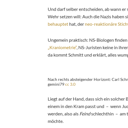
Und darf selber entscheiden, ab wann er 
Wehr setzen will: Auch die Nazis haben 
behauptet
hat, der
neo-reaktionäre Stic
Ungemein praktisch: NS-Biologen finden k
„Kraniometrie“
, NS-Juristen keine in ih
da kommt Schmitt und erklärt, alles wumpe,
Nach rechts absteigender Horizont: Carl Sch
gemini79
cc 3.0
Liegt auf der Hand, dass sich ein solcher 
einem in den Kram passt und – wenn Jude
werden, also als
Feind
schlechthin – am tr
möchte.