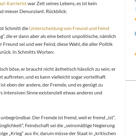
zi-Karrierist
war Zeit seines Lebens, es ist kein
nd mieser Denunziant. Rückblick:
t Schmitt die
Unterscheidung von Freund und Feind
, die er dann aber als eine betont unpolitische, nämlich
reund sei und wer Feind, diese Wahl, die aller Politik
zurück. In Schmitts Worten:
sch böse, er braucht nicht ästhetisch hässlich zu sein; er
t auftreten, und es kann vielleicht sogar vorteilhaft
 ist eben der andere, der Fremde, und es genügt zu
 intensiven Sinne existenziell etwas anderes und
 unbegründbar. Der Fremde ist fremd, weil er fremd „ist“.
nglichkeit“, Feindschaft sei die „seinsmäßige Negierung
olge „Krieg“ aus ihr, darum müsse der Staat in „kritischen