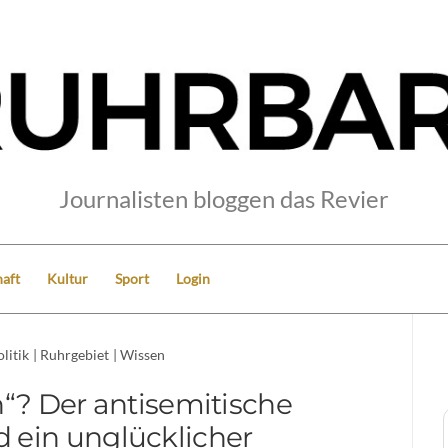
Journalisten bloggen das Revier
aft
Kultur
Sport
Login
litik
|
Ruhrgebiet
|
Wissen
h“? Der antisemitische
d ein unglücklicher