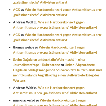
„palästinensische“ Aktivisten entlarvt
ACK
zu
Wie ein Hardcorekonzert gegen Antisemitismus pro-
„palästinensische“ Aktivisten entlarvt
Andreas Wolf
zu
Wie ein Hardcorekonzert gegen
Antisemitismus pro-„palästinensische“ Aktivisten entlarvt
ACK
zu
Wie ein Hardcorekonzert gegen Antisemitismus pro-
„palästinensische“ Aktivisten entlarvt
thomas weigle
zu
Wie ein Hardcorekonzert gegen
Antisemitismus pro-„palästinensische“ Aktivisten entlarvt
Sevim Dağdelen entdeckt die Wehrmacht in einer
Journalistenfrage – Ruhrbarone
zu
Linken-Abgeordnete
Dagdelen beklagt mangelnde Souveränität Deutschlands und
nennt Russlands Angriffskrieg einen Stellvertreterkrieg des
Westens
Andreas Wolf
zu
Wie ein Hardcorekonzert gegen
Antisemitismus pro-„palästinensische“ Aktivisten entlarvt
nussknacker56
zu
Wie ein Hardcorekonzert gegen
Antisemitismus pro-„palästinensische“ Aktivisten entlarvt