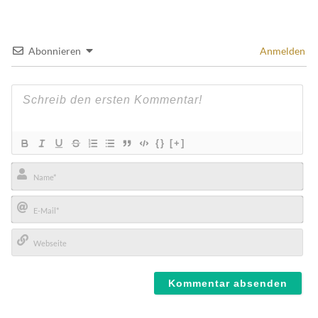
Abonnieren
Anmelden
{}
[+]
Name*
E-
Mail*
Webseite