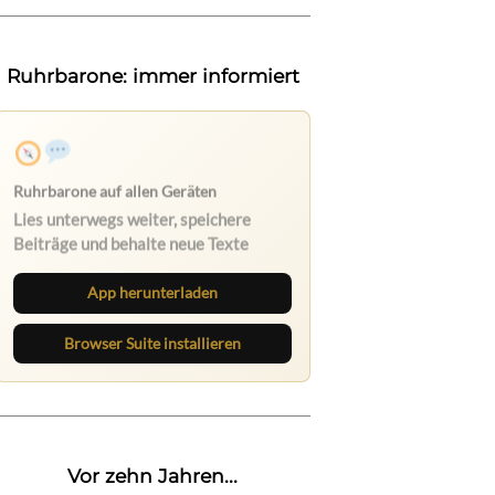
Ruhrbarone: immer informiert
Ruhrbarone auf allen Geräten
Lies unterwegs weiter, speichere
Beiträge und behalte neue Texte
direkt im Browser im Blick.
App herunterladen
Browser Suite installieren
Vor zehn Jahren...