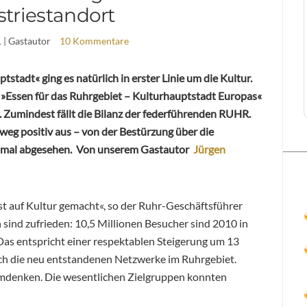
striestandort
1
| Gastautor
10 Kommentare
tstadt« ging es natürlich in erster Linie um die Kultur.
t »Essen für das Ruhrgebiet – Kulturhauptstadt Europas«
. Zumindest fällt die Bilanz der federführenden RUHR.
g positiv aus – von der Bestürzung über die
inmal abgesehen. Von unserem Gastautor
Jürgen
 auf Kultur gemacht«, so der Ruhr-Geschäftsführer
n sind zufrieden: 10,5 Millionen Besucher sind 2010 in
as entspricht einer respektablen Steigerung um 13
uch die neu entstandenen Netzwerke im Ruhrgebiet.
rmdenken. Die wesentlichen Zielgruppen konnten