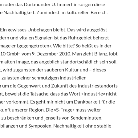
 oder das Dortmunder U. Immerhin sorgen diese
 Nachhaltigkeit. Zumindest im kulturellen Bereich.
: Ein gewisses Unbehagen bleibt. Das wird ausgelöst
ldern und vitalen Signalen ist das Ruhrgebiet beherzt
mage entgegengetreten«. Wie bitte? So heißt es in der
2010 GmbH vom 9. Dezember 2010. Man zieht Bilanz, lobt
m alten Image, das angeblich standortschädlich sein soll.
t, wird zugunsten der sauberen Kultur und – dieses
 zulasten einer schmutzigen industriellen
h um die Gegenwart und Zukunft des Industriestandorts
int, beweist die Tatsache, dass das Wort »Industrie« nicht
her vorkommt. Es geht mir nicht um Dankbarkeit für die
kunft unserer Region. Die »S-Frage« muss weiter
ur zu beschränken und jenseits von Sendeminuten,
bilanzen und Symposien. Nachhaltigkeit ohne stabile