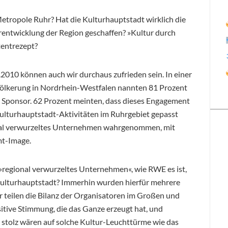
 Metropole Ruhr? Hat die Kulturhauptstadt wirklich die
rentwicklung der Region geschaffen? »Kultur durch
tentrezept?
010 können auch wir durchaus zufrieden sein. In einer
völkerung in Nordrhein-Westfalen nannten 81 Prozent
 Sponsor. 62 Prozent meinten, dass dieses Engagement
lturhauptstadt-Aktivitäten im Ruhrgebiet gepasst
onal verwurzeltes Unternehmen wahrgenommen, mit
mt-Image.
n »regional verwurzeltes Unternehmen«, wie RWE es ist,
ulturhauptstadt? Immerhin wurden hierfür mehrere
r teilen die Bilanz der Organisatoren im Großen und
itive Stimmung, die das Ganze erzeugt hat, und
 stolz wären auf solche Kultur-Leuchttürme wie das