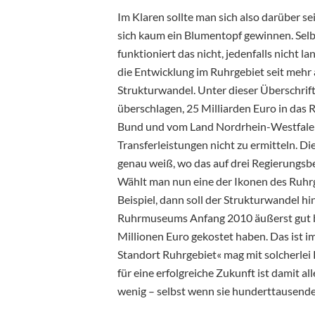
Im Klaren sollte man sich also darüber se
sich kaum ein Blumentopf gewinnen. Selb
funktioniert das nicht, jedenfalls nicht l
die Entwicklung im Ruhrgebiet seit mehr a
Strukturwandel. Unter dieser Überschrift
überschlagen, 25 Milliarden Euro in das
Bund und vom Land Nordrhein-Westfalen.
Transferleistungen nicht zu ermitteln. D
genau weiß, wo das auf drei Regierungsbe
Wählt man nun eine der Ikonen des Ruhrg
Beispiel, dann soll der Strukturwandel hi
Ruhrmuseums Anfang 2010 äußerst gut b
Millionen Euro gekostet haben. Das ist i
Standort Ruhrgebiet« mag mit solcherlei 
für eine erfolgreiche Zukunft ist damit al
wenig – selbst wenn sie hunderttausend