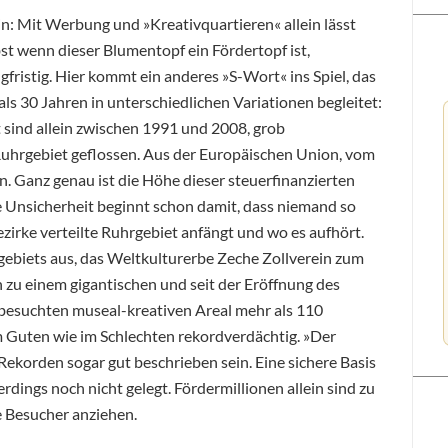
in: Mit Werbung und »Kreativquartieren« allein lässt
st wenn dieser Blumentopf ein Fördertopf ist,
angfristig. Hier kommt ein anderes »S-Wort« ins Spiel, das
ls 30 Jahren in unterschiedlichen Variationen begleitet:
 sind allein zwischen 1991 und 2008, grob
 Ruhrgebiet geflossen. Aus der Europäischen Union, vom
 Ganz genau ist die Höhe dieser steuerfinanzierten
ie Unsicherheit beginnt schon damit, dass niemand so
zirke verteilte Ruhrgebiet anfängt und wo es aufhört.
ebiets aus, das Weltkulturerbe Zeche Zollverein zum
n zu einem gigantischen und seit der Eröffnung des
esuchten museal-kreativen Areal mehr als 110
m Guten wie im Schlechten rekordverdächtig. »Der
Rekorden sogar gut beschrieben sein. Eine sichere Basis
lerdings noch nicht gelegt. Fördermillionen allein sind zu
e Besucher anziehen.