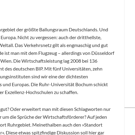
hrgebiet der größte Ballungsraum Deutschlands. Und
Europa. Nicht zu vergessen: auch der dritthellste,
Weltall. Das Verkehrsnetz gilt als engmaschig und gut
de ist man mit dem Flugzeug – allerdings von Düsseldorf
 Wien. Die Wirtschaftsleistung lag 2008 bei 136
nt des deutschen BIP. Mit fünf Universitäten, zehn
ngsinstituten sind wir eine der dichtesten
 und Europas. Die Ruhr-Universität Bochum schickt
der Exzellenz-Hochschulen zu schaffen.
es gut? Oder erweitert man mit diesen Schlagworten nur
 um die Sprüche der Wirtschaftsförderer? Auf jeden
ndort Ruhrgebiet. Meinethalben auch den »Standort
. Diese etwas spitzfindige Diskussion soll hier gar