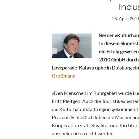
Indu
26. April 201
Bei der »Kulturhaup
In diesem Sinne is
ein Erfolg gewesen
2010 GmbH durchwe
Loveparade-Katastrophe in Duisburg e
Großmann
.
»Den Menschen im Ruhrgebiet wurde Lust
Fritz Pleitgen. Auch die Touristikexperte
die Kulturhauptstadtregion gekommen. D
Prozent. Schließlich loben die Macher a
Kooperation statt Rivalität und Kirchtu
anscheinend erreicht werden.