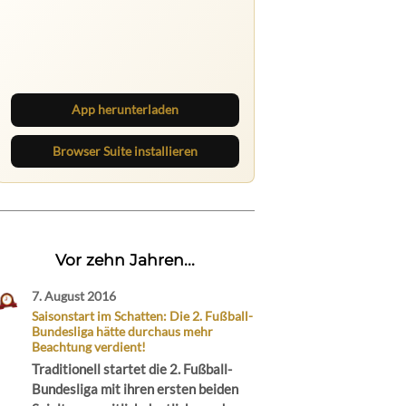
Nichts mehr verpassen
Die Ruhrbarone-App bringt den Blog
aufs Handy. Die Browser Suite hält
dich am Desktop auf dem Laufenden.
App herunterladen
Browser Suite installieren
Vor zehn Jahren...
7. August 2016
Saisonstart im Schatten: Die 2. Fußball-
Bundesliga hätte durchaus mehr
Beachtung verdient!
Traditionell startet die 2. Fußball-
Bundesliga mit ihren ersten beiden