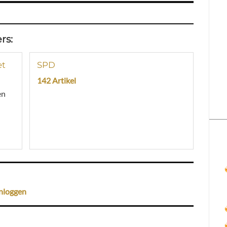
rs:
et
SPD
142 Artikel
en
nloggen