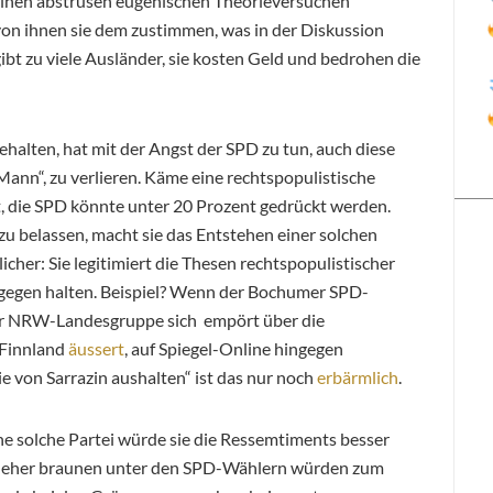
seinen abstrusen eugenischen Theorieversuchen
von ihnen sie dem zustimmen, was in der Diskussion
gibt zu viele Ausländer, sie kosten Geld und bedrohen die
behalten, hat mit der Angst der SPD zu tun, auch diese
Mann“, zu verlieren. Käme eine rechtspopulistische
at, die SPD könnte unter 20 Prozent gedrückt werden.
 zu belassen, macht sie das Entstehen einer solchen
cher: Sie legitimiert die Thesen rechtspopulistischer
agegen halten. Beispiel? Wenn der Bochumer SPD-
r NRW-Landesgruppe sich empört über die
 Finnland
äussert
, auf Spiegel-Online hingegen
e von Sarrazin aushalten“ ist das nur noch
erbärmlich
.
ne solche Partei würde sie die Ressemtiments besser
ie eher braunen unter den SPD-Wählern würden zum