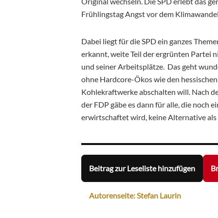
Original wechseln. Die SPD erlebt das g
Frühlingstag Angst vor dem Klimawande
Dabei liegt für die SPD ein ganzes Theme
erkannt, weite Teil der ergrünten Partei 
und seiner Arbeitsplätze. Das geht wund
ohne Hardcore-Ökos wie den hessischen 
Kohlekraftwerke abschalten will. Nach
der FDP gäbe es dann für alle, die noch 
erwirtschaftet wird, keine Alternative al
Beitrag zur Leseliste hinzufügen
Br
Autorenseite: Stefan Laurin