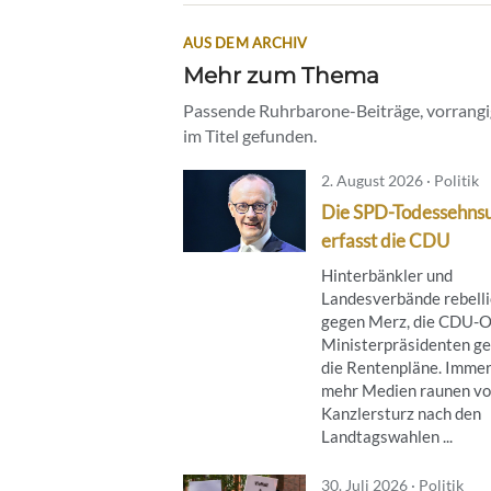
AUS DEM ARCHIV
Mehr zum Thema
Passende Ruhrbarone-Beiträge, vorrangig
im Titel gefunden.
2. August 2026 · Politik
Die SPD-Todessehns
erfasst die CDU
Hinterbänkler und
Landesverbände rebell
gegen Merz, die CDU-O
Ministerpräsidenten g
die Rentenpläne. Imme
mehr Medien raunen v
Kanzlersturz nach den
Landtagswahlen ...
30. Juli 2026 · Politik