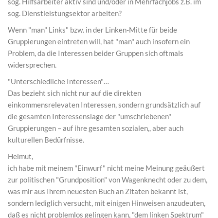
sog. Hilfsarbeiter aktiv sind und/oder in Mehrfachjobs z.B. im
sog. Dienstleistungsektor arbeiten?
Wenn "man" Links" bzw. in der Linken-Mitte für beide
Gruppierungen eintreten will, hat "man" auch insofern ein
Problem, da die Interessen beider Gruppen sich oftmals
widersprechen.
"Unterschiedliche Interessen"…
Das bezieht sich nicht nur auf die direkten
einkommensrelevaten Interessen, sondern grundsätzlich auf
die gesamten Interessenslage der "umschriebenen"
Gruppierungen – auf ihre gesamten sozialen,, aber auch
kulturellen Bedürfnisse.
Helmut,
ich habe mit meinem "Einwurf" nicht meine Meinung geäußert
zur politischen "Grundposition" von Wagenknecht oder zu dem,
was mir aus Ihrem neuesten Buch an Zitaten bekannt ist,
sondern lediglich versucht, mit einigen Hinweisen anzudeuten,
daß es nicht problemlos gelingen kann, "dem linken Spektrum"