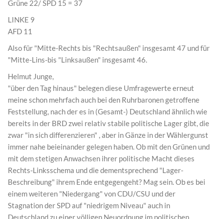
Grüne 22/ SPD 15 = 37
LINKE 9
AFD 11
Also für "Mitte-Rechts bis "Rechtsaußen" insgesamt 47 und für
"Mitte-Lins-bis "Linksaußen" insgesamt 46.
Helmut Junge,
"über den Tag hinaus" belegen diese Umfragewerte erneut
meine schon mehrfach auch bei den Ruhrbaronen getroffene
Feststellung, nach der es in (Gesamt-) Deutschland ähnlich wie
bereits in der BRD zwei relativ stabile politische Lager gibt, die
zwar "in sich differenzieren" , aber in Gänze in der Wählergunst
immer nahe beieinander gelegen haben. Ob mit den Grünen und
mit dem stetigen Anwachsen ihrer politische Macht dieses
Rechts-Linksschema und die dementsprechend "Lager-
Beschreibung" ihrem Ende entgegengeht? Mag sein. Ob es bei
einem weiteren "Niedergang" von CDU/CSU und der
Stagnation der SPD auf "niedrigem Niveau" auch in
Deutschland zu einer völligen Neuordnung im politischen