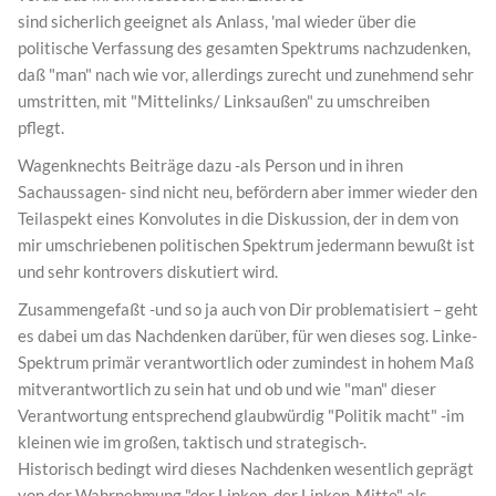
sind sicherlich geeignet als Anlass, 'mal wieder über die
politische Verfassung des gesamten Spektrums nachzudenken,
daß "man" nach wie vor, allerdings zurecht und zunehmend sehr
umstritten, mit "Mittelinks/ Linksaußen" zu umschreiben
pflegt.
Wagenknechts Beiträge dazu -als Person und in ihren
Sachaussagen- sind nicht neu, befördern aber immer wieder den
Teilaspekt eines Konvolutes in die Diskussion, der in dem von
mir umschriebenen politischen Spektrum jedermann bewußt ist
und sehr kontrovers diskutiert wird.
Zusammengefaßt -und so ja auch von Dir problematisiert – geht
es dabei um das Nachdenken darüber, für wen dieses sog. Linke-
Spektrum primär verantwortlich oder zumindest in hohem Maß
mitverantwortlich zu sein hat und ob und wie "man" dieser
Verantwortung entsprechend glaubwürdig "Politik macht" -im
kleinen wie im großen, taktisch und strategisch-.
Historisch bedingt wird dieses Nachdenken wesentlich geprägt
von der Wahrnehmung "der Linken, der Linken-Mitte" als