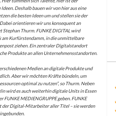
. Hier tummeln sich Talente, hier ist der
e Ideen. Deshalb bauen wir von hier aus eine
etzen die besten Ideen um und stellen sie der
Dabei orientieren wir uns konsequent an
agt Stephan Thurm. FUNKE DIGITAL wird
k am Kurfürstendamm, in die unmittelbare
npost ziehen. Ein zentraler Digitalstandort
sche Produkte an allen Unternehmensstandorten.
verschiedenen Medien an digitale Produkte und
dlich. Aber wir möchten Kräfte bündeln, um
essourcen optimal zu nutzen“, so Thurm. Neben
in wird es auch weiterhin digitale Units in Essen
n der FUNKE MEDIENGRUPPE geben. FUNKE
der Digital-Mitarbeiter aller Titel – sie werden
eingebunden.