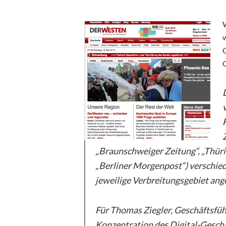
G
„Braunschweiger Zeitung“, „Thür
„Berliner Morgenpost“) verschied
jeweilige Verbreitungsgebiet ang
Für Thomas Ziegler, Geschäftsfüh
Konzentration des Digital-Geschä