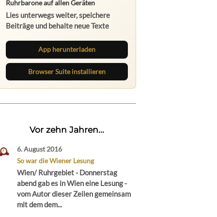
Ruhrbarone auf allen Geräten
Lies unterwegs weiter, speichere
Beiträge und behalte neue Texte
direkt im Browser im Blick.
App herunterladen
Browser Suite installieren
Vor zehn Jahren...
6. August 2016
So war die Wiener Lesung
Wien/ Ruhrgebiet - Donnerstag
abend gab es in Wien eine Lesung -
vom Autor dieser Zeilen gemeinsam
mit dem dem...