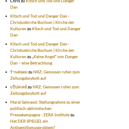
Chris
zu
Kitsch und Tod und Danger
Dan
Kitsch und Tod und Danger Dan -
Christuskirche Bochum | Kirche der
Kulturen
zu
Kitsch und Tod und Danger
Dan
Kitsch und Tod und Danger Dan -
Christuskirche Bochum | Kirche der
Kulturen
zu
„Keine Angst“ von Danger
Dan – eine Betrachtung
ร้านต่อผม
zu
NRZ: Genossen rufen zum
Zeitungsboykott auf
แป๊ปสเตย์
zu
NRZ: Genossen rufen zum
Zeitungsboykott auf
Maral Salmassi: Stellungnahme zu einer
politisch-aktivistischen
Pressekampagne - ZERA Institute
zu
Hat DER SPIEGEL ein
Antisemitismusproblem?