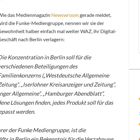
Wie das Medienmagazin
Newswroom
gerade meldet,
wird die Funke-Mediengruppe, nennen wir sie der
Gewohnheit halber einfach mal weiter WAZ, ihr Digital-
eschäft nach Berlin verlagern:
Die Konzentration in Berlin soll für die
verschiedenen Beteiligungen des
Familienkonzerns („Westdeutsche Allgemeine
Zeitung“, „Iserlohner Kreisanzeiger und Zeitung“,
inger Allgemeine“, „Hamburger Abendblatt“,
ene Lösungen finden, jedes Produkt soll für das
epasst werden.
rer der Funke Mediengruppe, ist die
fts in Berlin ein Bekenntnis für die Verzahnung