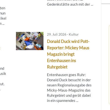
Gedenkstätte auch mit der ...
ten
 nun
ikel
...
29. Juli 2026 · Kultur
Donald Duck wird Pott-
:
Reporter: Mickey Maus
Magazin bringt
Entenhausen ins
Ruhrgebiet
und
usik
Entenhausen goes Ruhr:
Donald Duck besucht in der
ut.
neuen Regionalausgabe des
.
Micky‑Maus‑Magazins das
Ruhrgebiet und gerät dabei
in ein spannendes ...