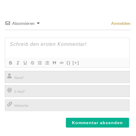
Abonnieren
Anmelden
{}
[+]
Name*
E-
Mail*
Webseite