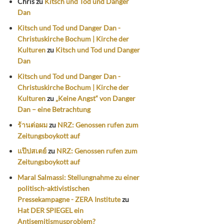
Chris
zu
Kitsch und Tod und Danger
Dan
Kitsch und Tod und Danger Dan -
Christuskirche Bochum | Kirche der
Kulturen
zu
Kitsch und Tod und Danger
Dan
Kitsch und Tod und Danger Dan -
Christuskirche Bochum | Kirche der
Kulturen
zu
„Keine Angst“ von Danger
Dan – eine Betrachtung
ร้านต่อผม
zu
NRZ: Genossen rufen zum
Zeitungsboykott auf
แป๊ปสเตย์
zu
NRZ: Genossen rufen zum
Zeitungsboykott auf
Maral Salmassi: Stellungnahme zu einer
politisch-aktivistischen
Pressekampagne - ZERA Institute
zu
Hat DER SPIEGEL ein
Antisemitismusproblem?