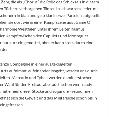
ehr, die als „Chorus“ die Rolle des Schicksals in diesem
en Tüchern verborgenen Tänzer. In schwarzem Leder, mit
honern in blau und gelb klar in zwei Parteien aufgeteilt
ehen sie dort wie in einer Kampfszene aus „Game Of
ilharmonie Westfalen unter ihrem Leiter Rasmus
der Kampf zwischen den Capulets und Montagues
r nur kurz eingemottet, aber er kann stets durch eine
erden.
 ganze Compagnie in einer ausgeklügelten
 Arts aufnimmt, aufeinander losgeht, werden uns durch
gleiten. Mercutio und Tybalt werden damit erstochen,
er Wahl für den Freitod, aber auch schon wenn Lady
as mit einem dieser Stöcke und sogar die Freundinnen
ef hat sich die Gewalt und das Militärische schon bis in
neingefressen.