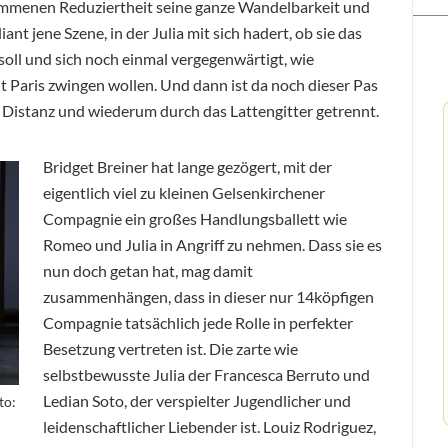
nommenen Reduziertheit seine ganze Wandelbarkeit und
ant jene Szene, in der Julia mit sich hadert, ob sie das
soll und sich noch einmal vergegenwärtigt, wie
it Paris zwingen wollen. Und dann ist da noch dieser Pas
f Distanz und wiederum durch das Lattengitter getrennt.
Bridget Breiner hat lange gezögert, mit der
eigentlich viel zu kleinen Gelsenkirchener
Compagnie ein großes Handlungsballett wie
Romeo und Julia in Angriff zu nehmen. Dass sie es
nun doch getan hat, mag damit
zusammenhängen, dass in dieser nur 14köpfigen
Compagnie tatsächlich jede Rolle in perfekter
Besetzung vertreten ist. Die zarte wie
selbstbewusste Julia der Francesca Berruto und
Ledian Soto, der verspielter Jugendlicher und
to:
leidenschaftlicher Liebender ist. Louiz Rodriguez,