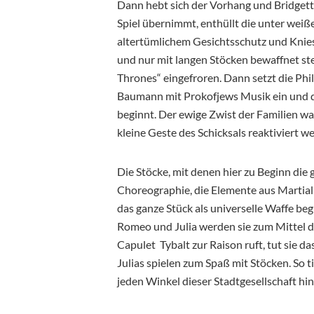
Dann hebt sich der Vorhang und Bridgett Z
Spiel übernimmt, enthüllt die unter weiß
altertümlichem Gesichtsschutz und Kniesc
und nur mit langen Stöcken bewaffnet st
Thrones“ eingefroren. Dann setzt die Ph
Baumann mit Prokofjews Musik ein und 
beginnt. Der ewige Zwist der Familien wa
kleine Geste des Schicksals reaktiviert w
Die Stöcke, mit denen hier zu Beginn die
Choreographie, die Elemente aus Martial
das ganze Stück als universelle Waffe be
Romeo und Julia werden sie zum Mittel d
Capulet Tybalt zur Raison ruft, tut sie d
Julias spielen zum Spaß mit Stöcken. So ti
jeden Winkel dieser Stadtgesellschaft hi