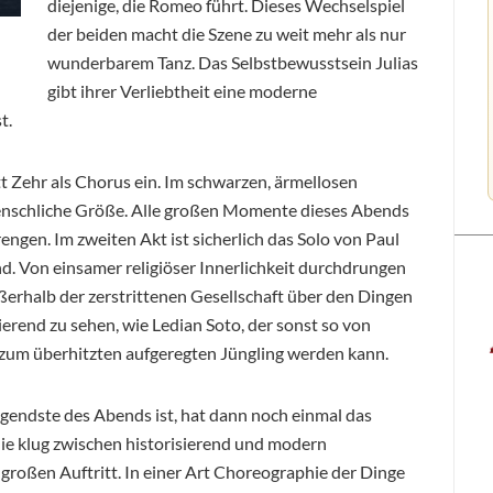
diejenige, die Romeo führt. Dieses Wechselspiel
der beiden macht die Szene zu weit mehr als nur
wunderbarem Tanz. Das Selbstbewusstsein Julias
gibt ihrer Verliebtheit eine moderne
t.
tt Zehr als Chorus ein. Im schwarzen, ärmellosen
enschliche Größe. Alle großen Momente dieses Abends
gen. Im zweiten Akt ist sicherlich das Solo von Paul
d. Von einsamer religiöser Innerlichkeit durchdrungen
ußerhalb der zerstrittenen Gesellschaft über den Dingen
ierend zu sehen, wie Ledian Soto, der sonst so von
 zum überhitzten aufgeregten Jüngling werden kann.
ragendste des Abends ist, hat dann noch einmal das
die klug zwischen historisierend und modern
großen Auftritt. In einer Art Choreographie der Dinge