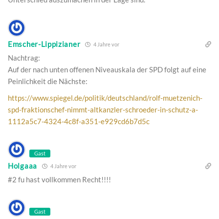
Emscher-Lippizianer
4 Jahre vor
Nachtrag:
Auf der nach unten offenen Niveauskala der SPD folgt auf eine
Peinlichkeit die Nächste:
https://www.spiegel.de/politik/deutschland/rolf-muetzenich-
spd-fraktionschef-nimmt-altkanzler-schroeder-in-schutz-a-
1112a5c7-4324-4c8f-a351-e929cd6b7d5c
Gast
Holgaaa
4 Jahre vor
#2 fu hast vollkommen Recht!!!!
Gast