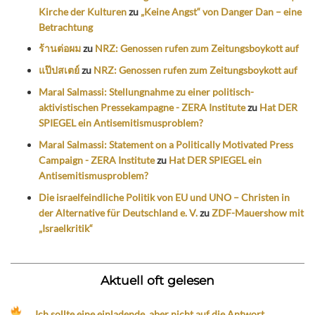
Kirche der Kulturen
zu
„Keine Angst“ von Danger Dan – eine
Betrachtung
ร้านต่อผม
zu
NRZ: Genossen rufen zum Zeitungsboykott auf
แป๊ปสเตย์
zu
NRZ: Genossen rufen zum Zeitungsboykott auf
Maral Salmassi: Stellungnahme zu einer politisch-
aktivistischen Pressekampagne - ZERA Institute
zu
Hat DER
SPIEGEL ein Antisemitismusproblem?
Maral Salmassi: Statement on a Politically Motivated Press
Campaign - ZERA Institute
zu
Hat DER SPIEGEL ein
Antisemitismusproblem?
Die israelfeindliche Politik von EU und UNO – Christen in
der Alternative für Deutschland e. V.
zu
ZDF-Mauershow mit
„Israelkritik“
Aktuell oft gelesen
„Ich sollte eine einladende, aber nicht auf die Antwort