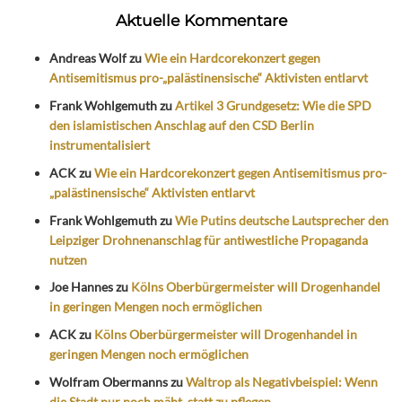
Aktuelle Kommentare
Andreas Wolf
zu
Wie ein Hardcorekonzert gegen
Antisemitismus pro-„palästinensische“ Aktivisten entlarvt
Frank Wohlgemuth
zu
Artikel 3 Grundgesetz: Wie die SPD
den islamistischen Anschlag auf den CSD Berlin
instrumentalisiert
ACK
zu
Wie ein Hardcorekonzert gegen Antisemitismus pro-
„palästinensische“ Aktivisten entlarvt
Frank Wohlgemuth
zu
Wie Putins deutsche Lautsprecher den
Leipziger Drohnenanschlag für antiwestliche Propaganda
nutzen
Joe Hannes
zu
Kölns Oberbürgermeister will Drogenhandel
in geringen Mengen noch ermöglichen
ACK
zu
Kölns Oberbürgermeister will Drogenhandel in
geringen Mengen noch ermöglichen
Wolfram Obermanns
zu
Waltrop als Negativbeispiel: Wenn
die Stadt nur noch mäht, statt zu pflegen