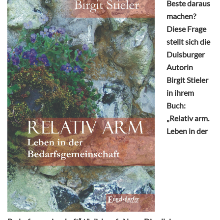
Beste daraus
machen?
Diese Frage
stellt sich die
Duisburger
Autorin
Birgit Stieler
in ihrem
Buch:
„Relativ arm.
Leben in der