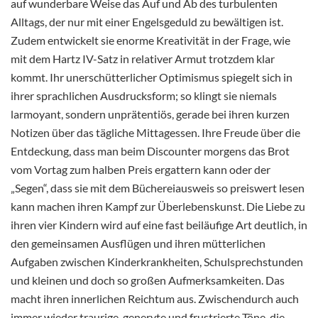
auf wunderbare Weise das Auf und Ab des turbulenten
Alltags, der nur mit einer Engelsgeduld zu bewältigen ist.
Zudem entwickelt sie enorme Kreativität in der Frage, wie
mit dem Hartz IV-Satz in relativer Armut trotzdem klar
kommt. Ihr unerschütterlicher Optimismus spiegelt sich in
ihrer sprachlichen Ausdrucksform; so klingt sie niemals
larmoyant, sondern unprätentiös, gerade bei ihren kurzen
Notizen über das tägliche Mittagessen. Ihre Freude über die
Entdeckung, dass man beim Discounter morgens das Brot
vom Vortag zum halben Preis ergattern kann oder der
„Segen“, dass sie mit dem Büchereiausweis so preiswert lesen
kann machen ihren Kampf zur Überlebenskunst. Die Liebe zu
ihren vier Kindern wird auf eine fast beiläufige Art deutlich, in
den gemeinsamen Ausflügen und ihren mütterlichen
Aufgaben zwischen Kinderkrankheiten, Schulsprechstunden
und kleinen und doch so großen Aufmerksamkeiten. Das
macht ihren innerlichen
Reichtum aus. Zwischendurch auch
immer wieder traurige, genervte und frustrierte Töne, die