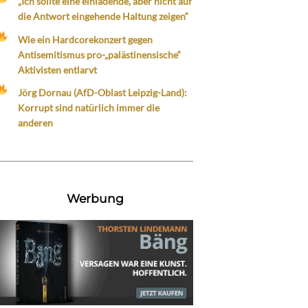
„Ich sollte eine einladende, aber nicht auf
die Antwort eingehende Haltung zeigen“
Wie ein Hardcorekonzert gegen
Antisemitismus pro-„palästinensische“
Aktivisten entlarvt
Jörg Dornau (AfD-Oblast Leipzig-Land):
Korrupt sind natürlich immer die
anderen
Werbung