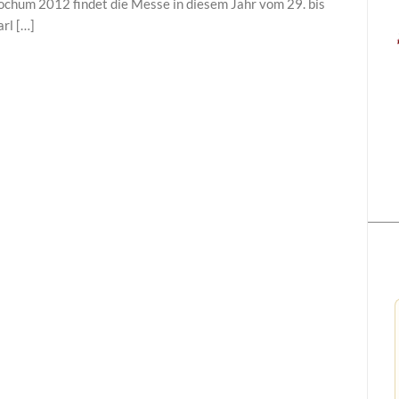
hum 2012 findet die Messe in diesem Jahr vom 29. bis
rl […]