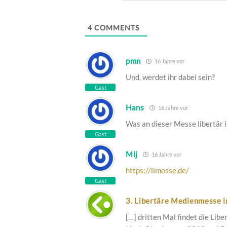
Webseite
4
COMMENTS
pmn
16 Jahre vor
Und, werdet ihr dabei sein?
Gast
Hans
16 Jahre vor
Was an dieser Messe libertär i
Gast
Mij
16 Jahre vor
https://limesse.de/
Gast
3. Libertäre Medienmesse i
[…] dritten Mal findet die Lib