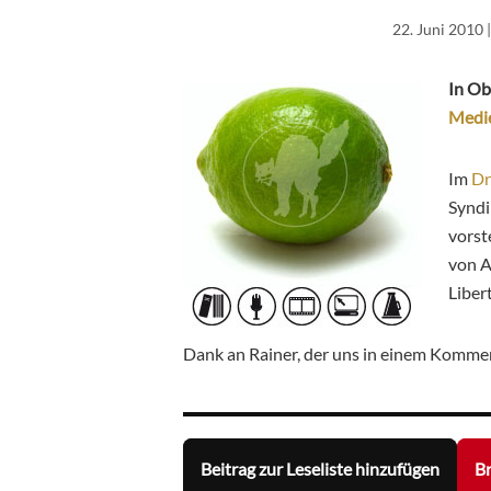
22. Juni 2010
|
In Ob
Medi
Im
Dr
Syndi
vorst
von A
Liber
Dank an Rainer, der uns in einem Komme
Beitrag zur Leseliste hinzufügen
Br