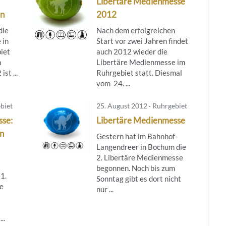
Libertäre Medienmesse
en
2012
die
Nach dem erfolgreichen
 in
Start vor zwei Jahren findet
iet
auch 2012 wieder die
n
Libertäre Medienmesse im
st ...
Ruhrgebiet statt. Diesmal
vom 24. ...
biet
25. August 2012 · Ruhrgebiet
sse:
Libertäre Medienmesse
en
Gestern hat im Bahnhof-
Langendreer in Bochum die
2. Libertäre Medienmesse
begonnen. Noch bis zum
1.
Sonntag gibt es dort nicht
he
nur ...
..