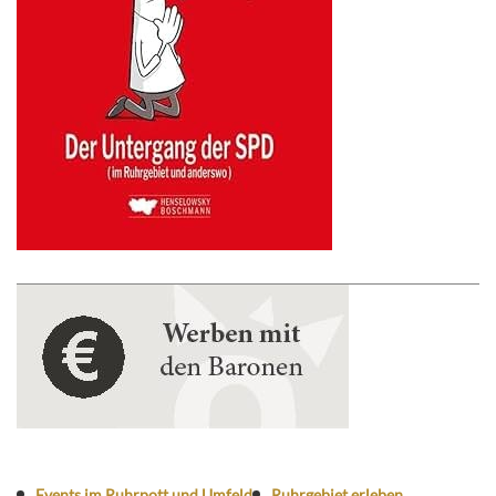
Events im Ruhrpott und Umfeld
Ruhrgebiet erleben