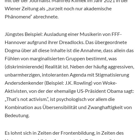
mit der der Journalist Manfred Klimek im Jahr 2021 in der
Wiener Zeitung als „zurzeit noch nur akademische
Phänomene“ abrechnete.
Jüngstes Beispiel: Ausladung einer Musikerin von FFF-
Hannover aufgrund ihrer Dreadlocks. Das übergeordnete
Dogma über all diese Inhalte ist die Annahme, dass allein das
Fühlen von marginalisierten Gruppen bestimmt, was
(diskriminierende) Realität ist. Neben der häufig aggressiven,
unbarmherzigen, intoleranten Agenda mit Stigmatisierung
Andersdenkender (Beispiel: J.K. Rowling) von Woke-
Aktivisten, von der der ehemalige US-Präsident Obama sagt:
„That’s not activism.“, ist psychologisch vor allem die
Kombination aus Übersensibilität und Zwanghaftigkeit von
Bedeutung.
Es lohnt sich in Zeiten der Frontenbildung, in Zeiten des