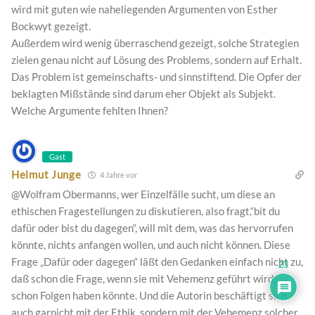
wird mit guten wie naheliegenden Argumenten von Esther
Bockwyt gezeigt.
Außerdem wird wenig überraschend gezeigt, solche Strategien
zielen genau nicht auf Lösung des Problems, sondern auf Erhalt.
Das Problem ist gemeinschafts- und sinnstiftend. Die Opfer der
beklagten Mißstände sind darum eher Objekt als Subjekt.
Welche Argumente fehlten Ihnen?
Gast
Helmut Junge
4 Jahre vor
@Wolfram Obermanns, wer Einzelfälle sucht, um diese an
ethischen Fragestellungen zu diskutieren, also fragt,“bit du
dafür oder bist du dagegen“, will mit dem, was das hervorrufen
könnte, nichts anfangen wollen, und auch nicht können. Diese
Frage „Dafür oder dagegen“ läßt den Gedanken einfach nicht zu,
23
daß schon die Frage, wenn sie mit Vehemenz geführt wird,
schon Folgen haben könnte. Und die Autorin beschäftigt sich
auch garnicht mit der Ethik, sondern mit der Vehemenz solcher