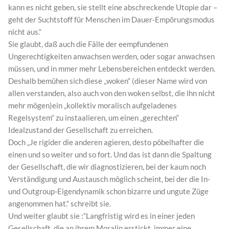
kann es nicht geben, sie stellt eine abschreckende Utopie dar –
geht der Suchtstoff für Menschen im Dauer-Empörungsmodus
nicht aus.“
Sie glaubt, daß auch die Fälle der eempfundenen
Ungerechtigkeiten anwachsen werden, oder sogar anwachsen
müssen, und in mmer mehr Lebensbereichen entdeckt werden.
Deshalb bemühen sich diese „woken“ (dieser Name wird von
allen verstanden, also auch von den woken selbst, die ihn nicht
mehr mögen)ein „kollektiv moralisch aufgeladenes
Regelsystem“ zu instaalieren, um einen „gerechten“
Idealzustand der Gesellschaft zu erreichen.
Doch „Je rigider die anderen agieren, desto pöbelhafter die
einen und so weiter und so fort. Und das ist dann die Spaltung
der Gesellschaft, die wir diagnostizieren, bei der kaum noch
Verständigung und Austausch möglich scheint, bei der die In-
und Outgroup-Eigendynamik schon bizarre und ungute Züge
angenommen hat.“ schreibt sie.
Und weiter glaubt sie :“Langfristig wird es in einer jeden
Gesellschaft, die an ihrem Moralin erstickt, immer eine