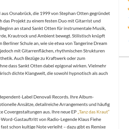
nd aus Osnabrück, die 1999 von Stephan Otten gegründet
ch das Projekt zu einem festen Duo mit Gitarrist und
Beginn an stand Sankt Otten für instrumentale Musik,
rde, Krautrock und Ambient bewegt. Stilistisch knüpft
n Berliner Schule an, wie sie etwa von Tangerine Dream
 jedoch mit Gitarrenflächen, rhythmischen Strukturen
thetik. Auch Bezüge zu Kraftwerk oder zum
ohne dass Sankt Otten dabei epigonal wirken. Vielmehr
ärisch dichte Klangwelt, die sowohl hypnotisch als auch
ndependent-Label Denovali Records. Ihre Album-
tionelle Ansätze, detailreiche Arrangements und häufig
hte Covergestaltungen aus. Ihre neue EP
„Tanz das Kraut“
-Word-Gastauftritt von Radio-Legende Klaus Fiehe
fast schon kultige Note verleiht – dazu gibt es Remixe