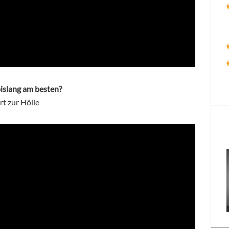
islang am besten?
t zur Hölle