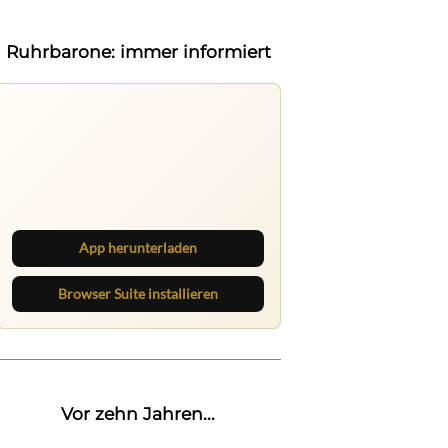
Ruhrbarone: immer informiert
Nichts mehr verpassen
Die Ruhrbarone-App bringt den Blog
aufs Handy. Die Browser Suite hält
dich am Desktop auf dem Laufenden.
App herunterladen
Browser Suite installieren
Vor zehn Jahren...