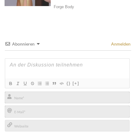
Abonnieren
Anmelden
{}
[+]
Name*
E-
Mail*
Webseite