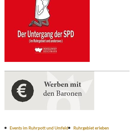
Events im Ruhrpott und Umfeld
Ruhrgebiet erleben