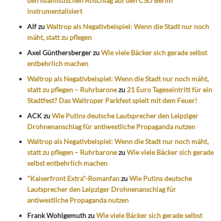
den islamistischen Anschlag auf den CSD Berlin
instrumentalisiert
Alf
zu
Waltrop als Negativbeispiel: Wenn die Stadt nur noch
mäht, statt zu pflegen
Axel Günthersberger
zu
Wie viele Bäcker sich gerade selbst
entbehrlich machen
Waltrop als Negativbeispiel: Wenn die Stadt nur noch mäht,
statt zu pflegen – Ruhrbarone
zu
21 Euro Tageseintritt für ein
Stadtfest? Das Waltroper Parkfest spielt mit dem Feuer!
ACK
zu
Wie Putins deutsche Lautsprecher den Leipziger
Drohnenanschlag für antiwestliche Propaganda nutzen
Waltrop als Negativbeispiel: Wenn die Stadt nur noch mäht,
statt zu pflegen – Ruhrbarone
zu
Wie viele Bäcker sich gerade
selbst entbehrlich machen
"Kaiserfront Extra"-Romanfan
zu
Wie Putins deutsche
Lautsprecher den Leipziger Drohnenanschlag für
antiwestliche Propaganda nutzen
Frank Wohlgemuth
zu
Wie viele Bäcker sich gerade selbst