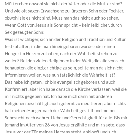
Mütterchen obwohl sie nicht der Vater oder die Mutter sind?
Und wie oft sagen Erwachsene zu jüngeren Sohn oder Tochter,
obwohl sie es nicht sind. Muss man das nicht auch so sehen,
Wenn Gott von Jesus als Sohn spricht – kein leiblicher, durch
Sex gezeugter Sohn!
Was ist wichtiger, sich an der Religion und Tradition und Kultur
festzuhalten, in die man hineingeboren wurde, oder einen
Hunger im Herzen zu haben, nach der Wahrheit streben zu
wollen? Bei den vielen Religionen in der Welt, die alle von sich
behaupten, die einzig richtige zu sein, sollte man da sich nicht
informieren wollen, was nun tatsächlich die Wahrheit ist?
Das habe ich getan. Ich bin evangelisch geboren und auch
Konfirmiert, aber ich habe danach die Kirche verlassen, weil sie
mir nichts gegeben hat. Ich habe mich dann mit anderen
Religionen beschäftigt, auch gelernt zu meditieren, aber nichts
hat meinen Hunger nach der Wahrheit gestillt und meiner
Sehnsucht nach wahrer Liebe und Gerechtigkeit für alle. Bis mir
jemand im Alter von 26 von Jesus erzählte und mir sagte, dass
Jesus vor der Tür meines Herzens steht, anklopft und sich