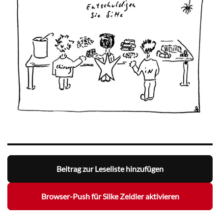
Beitrag zur Leseliste hinzufügen
Browser-Push für Silke Zeidler aktivieren