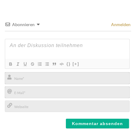
Abonnieren
Anmelden
{}
[+]
Name*
E-
Mail*
Webseite