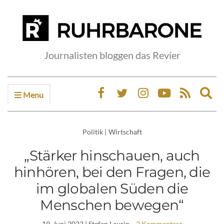
Journalisten bloggen das Revier
Menu
Ex
sea
fo
Politik
|
Wirtschaft
„Stärker hinschauen, auch
hinhören, bei den Fragen, die
im globalen Süden die
Menschen bewegen“
19. Juni 2022
| Stefan Laurin
2 Kommentare