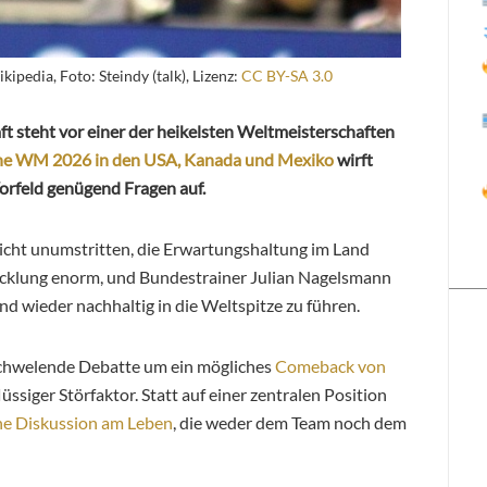
ipedia, Foto: Steindy (talk), Lizenz:
CC BY-SA 3.0
 steht vor einer der heikelsten Weltmeisterschaften
ne WM 2026 in den USA, Kanada und Mexiko
wirft
 Vorfeld genügend Fragen auf.
icht unumstritten, die Erwartungshaltung im Land
twicklung enorm, und Bundestrainer Julian Nagelsmann
d wieder nachhaltig in die Weltspitze zu führen.
schwelende Debatte
um ein mögliches
Comeback von
ssiger Störfaktor. Statt auf einer zentralen Position
ne Diskussion am Leben
, die weder dem Team noch dem