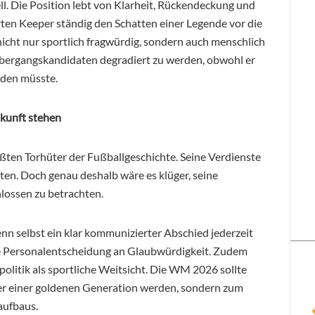
ll. Die Position lebt von Klarheit, Rückendeckung und
rten Keeper ständig den Schatten einer Legende vor die
t nicht nur sportlich fragwürdig, sondern auch menschlich
bergangskandidaten degradiert zu werden, obwohl er
rden müsste.
ukunft stehen
ößten Torhüter der Fußballgeschichte. Seine Verdienste
ten. Doch genau deshalb wäre es klüger, seine
lossen zu betrachten.
nn selbst ein klar kommunizierter Abschied jederzeit
jede Personalentscheidung an Glaubwürdigkeit. Zudem
litik als sportliche Weitsicht. Die WM 2026 sollte
er einer goldenen Generation werden, sondern zum
aufbaus.