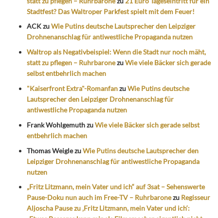
statt zu pflegen – Ruhrbarone
zu
21 Euro Tageseintritt für ein
Stadtfest? Das Waltroper Parkfest spielt mit dem Feuer!
ACK
zu
Wie Putins deutsche Lautsprecher den Leipziger
Drohnenanschlag für antiwestliche Propaganda nutzen
Waltrop als Negativbeispiel: Wenn die Stadt nur noch mäht,
statt zu pflegen – Ruhrbarone
zu
Wie viele Bäcker sich gerade
selbst entbehrlich machen
"Kaiserfront Extra"-Romanfan
zu
Wie Putins deutsche
Lautsprecher den Leipziger Drohnenanschlag für
antiwestliche Propaganda nutzen
Frank Wohlgemuth
zu
Wie viele Bäcker sich gerade selbst
entbehrlich machen
Thomas Weigle
zu
Wie Putins deutsche Lautsprecher den
Leipziger Drohnenanschlag für antiwestliche Propaganda
nutzen
„Fritz Litzmann, mein Vater und ich“ auf 3sat – Sehenswerte
Pause-Doku nun auch im Free-TV – Ruhrbarone
zu
Regisseur
Aljoscha Pause zu ‚Fritz Litzmann, mein Vater und ich‘: