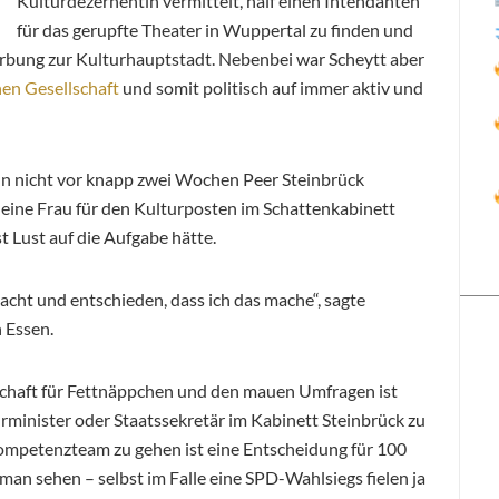
Kulturdezernentin vermittelt, half einen Intendanten
für das gerupfte Theater in Wuppertal zu finden und
erbung zur Kulturhauptstadt. Nebenbei war Scheytt aber
hen Gesellschaft
und somit politisch auf immer aktiv und
hn nicht vor knapp zwei Wochen Peer Steinbrück
r eine Frau für den Kulturposten im Schattenkabinett
t Lust auf die Aufgabe hätte.
cht und entschieden, dass ich das mache“, sagte
 Essen.
schaft für Fettnäppchen und den mauen Umfragen ist
urminister oder Staatssekretär im Kabinett Steinbrück zu
Kompetenzteam zu gehen ist eine Entscheidung für 100
an sehen – selbst im Falle eine SPD-Wahlsiegs fielen ja