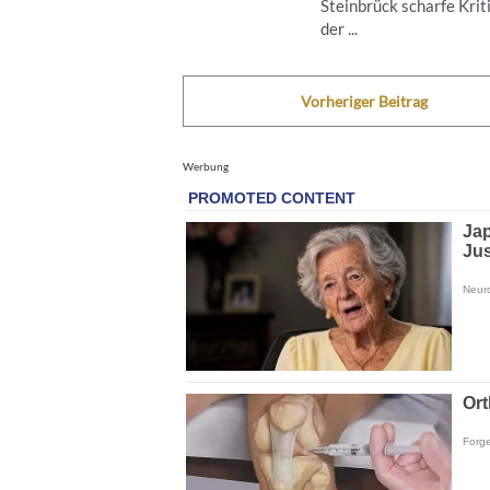
Steinbrück scharfe Krit
der ...
Vorheriger Beitrag
Werbung