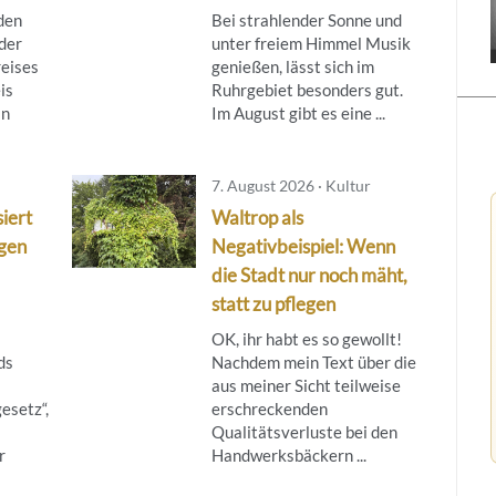
den
Bei strahlender Sonne und
der
unter freiem Himmel Musik
eises
genießen, lässt sich im
is
Ruhrgebiet besonders gut.
in
Im August gibt es eine ...
7. August 2026 · Kultur
siert
Waltrop als
gen
Negativbeispiel: Wenn
die Stadt nur noch mäht,
statt zu pflegen
OK, ihr habt es so gewollt!
ds
Nachdem mein Text über die
aus meiner Sicht teilweise
esetz“,
erschreckenden
Qualitätsverluste bei den
r
Handwerksbäckern ...