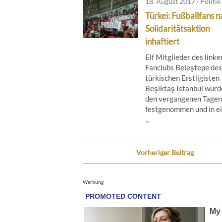
18. August 2017 · Politik
Türkei: Fußballfans n
Solidaritätsaktion
inhaftiert
Elf Mitglieder des linke
Fanclubs Beleştepe des
türkischen Erstligisten
Beşiktaş Istanbul wurd
den vergangenen Tagen
festgenommen und in e
...
Vorheriger Beitrag
Werbung