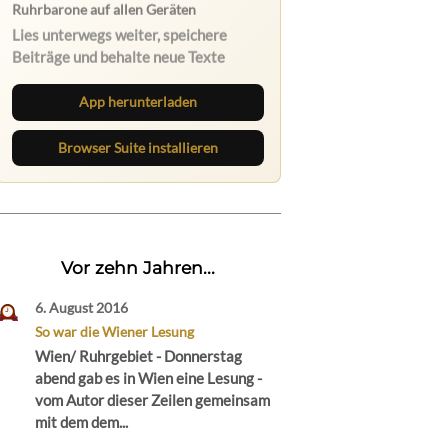
Ruhrbarone auf allen Geräten
Lies unterwegs weiter, speichere
Beiträge und behalte neue Texte
direkt im Browser im Blick.
App herunterladen
Browser Suite installieren
Vor zehn Jahren...
6. August 2016
So war die Wiener Lesung
Wien/ Ruhrgebiet - Donnerstag
abend gab es in Wien eine Lesung -
vom Autor dieser Zeilen gemeinsam
mit dem dem...