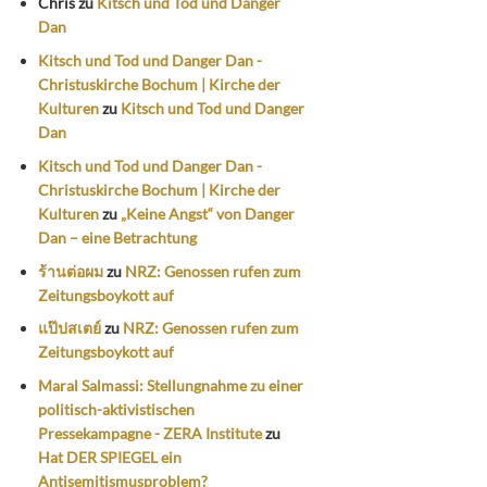
Chris
zu
Kitsch und Tod und Danger
Dan
Kitsch und Tod und Danger Dan -
Christuskirche Bochum | Kirche der
Kulturen
zu
Kitsch und Tod und Danger
Dan
Kitsch und Tod und Danger Dan -
Christuskirche Bochum | Kirche der
Kulturen
zu
„Keine Angst“ von Danger
Dan – eine Betrachtung
ร้านต่อผม
zu
NRZ: Genossen rufen zum
Zeitungsboykott auf
แป๊ปสเตย์
zu
NRZ: Genossen rufen zum
Zeitungsboykott auf
Maral Salmassi: Stellungnahme zu einer
politisch-aktivistischen
Pressekampagne - ZERA Institute
zu
Hat DER SPIEGEL ein
Antisemitismusproblem?