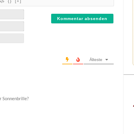
{}
[+]
Älteste
r Sonnenbrille?