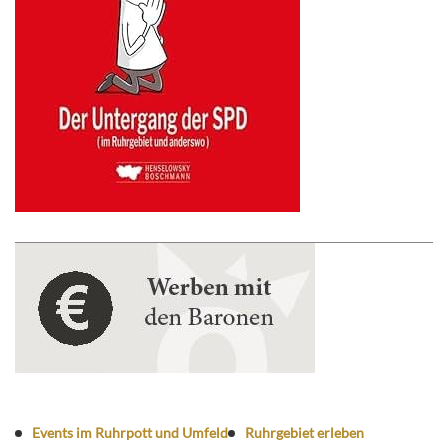
Events im Ruhrpott und Umfeld
Ruhrgebiet erleben