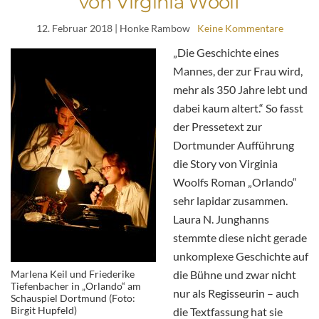
von Virginia Woolf
12. Februar 2018
| Honke Rambow
Keine Kommentare
„Die Geschichte eines
Mannes, der zur Frau wird,
mehr als 350 Jahre lebt und
dabei kaum altert.“ So fasst
der Pressetext zur
Dortmunder Aufführung
die Story von Virginia
Woolfs Roman „Orlando“
sehr lapidar zusammen.
Laura N. Junghanns
stemmte diese nicht gerade
unkomplexe Geschichte auf
Marlena Keil und Friederike
die Bühne und zwar nicht
Tiefenbacher in „Orlando“ am
nur als Regisseurin – auch
Schauspiel Dortmund (Foto:
Birgit Hupfeld)
die Textfassung hat sie