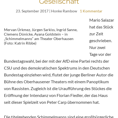
Gesellschaft
23. September 2017
| Honke Rambow
1 Kommentar
Mario Salazar
hat das Stück
Mervan Ürkmez, Jürgen Sarkiss, Ingrid Sanne,
zur Zeit
Clemens Dönicke, Ayana Goldstein – in
„Schimmelmanns“ am Theater Oberhausen
geschrieben.
(Foto: Katrin Ribbe)
Nur zwei
Tage vor der
Bundestagswahl, bei der mit der AfD eine Partei rechts der
CSU und des demokratischen Spektrums in den Deutschen
Bundestag einziehen wird, flutet der junge Berliner Autor die
Bühne des Oberhausener Theaters mit einem Panoptikum
von Rassisten. Zugleich ist die Uraufführung des Stückes die
Eröffnung der Intendanz von Florian Fiedler, der das Haus
seit dieser Spielzeit von Peter Carp übernommen hat.
Die titelgebenden Schimmelmanns sind eine großbürgerliche