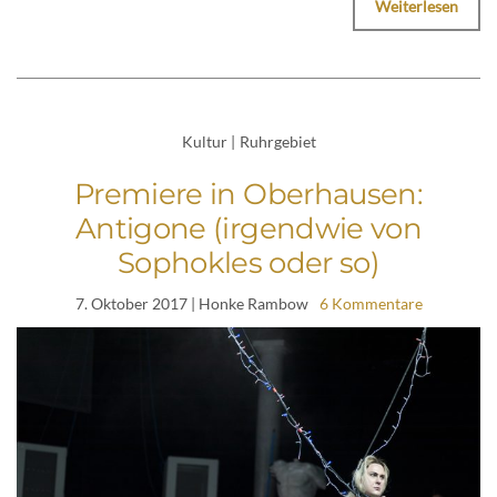
Weiterlesen
Kultur
|
Ruhrgebiet
Premiere in Oberhausen:
Antigone (irgendwie von
Sophokles oder so)
7. Oktober 2017
| Honke Rambow
6 Kommentare