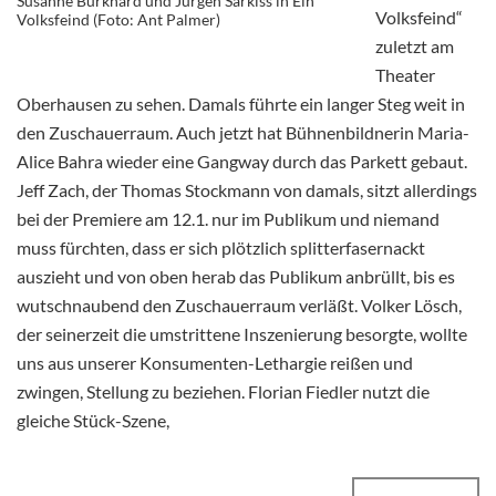
Susanne Burkhard und Jürgen Sarkiss in Ein
Volksfeind“
Volksfeind (Foto: Ant Palmer)
zuletzt am
Theater
Oberhausen zu sehen. Damals führte ein langer Steg weit in
den Zuschauerraum. Auch jetzt hat Bühnenbildnerin Maria-
Alice Bahra wieder eine Gangway durch das Parkett gebaut.
Jeff Zach, der Thomas Stockmann von damals, sitzt allerdings
bei der Premiere am 12.1. nur im Publikum und niemand
muss fürchten, dass er sich plötzlich splitterfasernackt
auszieht und von oben herab das Publikum anbrüllt, bis es
wutschnaubend den Zuschauerraum verläßt. Volker Lösch,
der seinerzeit die umstrittene Inszenierung besorgte, wollte
uns aus unserer Konsumenten-Lethargie reißen und
zwingen, Stellung zu beziehen. Florian Fiedler nutzt die
gleiche Stück-Szene,